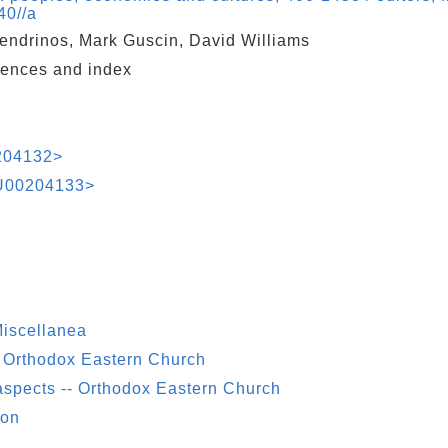
40//a
endrinos, Mark Guscin, David Williams
erences and index
204132>
AU00204133>
Miscellanea
-- Orthodox Eastern Church
aspects -- Orthodox Eastern Church
ion