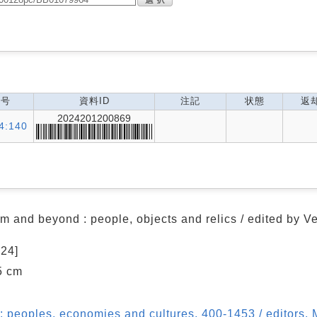
記号
資料ID
注記
状態
返
2024201200869
4:140
m and beyond : people, objects and relics / edited by V
024]
25 cm
 peoples, economies and cultures, 400-1453 / editors, 