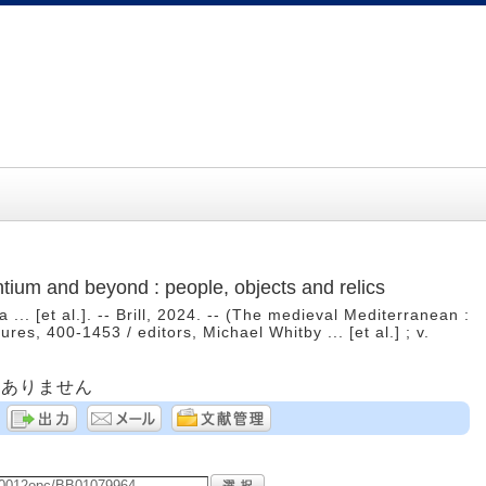
ntium and beyond : people, objects and relics
 ... [et al.]. -- Brill, 2024. -- (The medieval Mediterranean :
es, 400-1453 / editors, Michael Whitby ... [et al.] ; v.
はありません