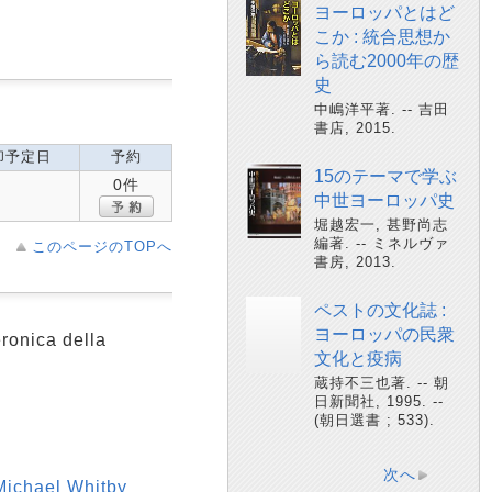
ヨーロッパとはど
こか : 統合思想か
ら読む2000年の歴
史
中嶋洋平著. -- 吉田
書店, 2015.
却予定日
予約
15のテーマで学ぶ
0件
中世ヨーロッパ史
堀越宏一, 甚野尚志
編著. -- ミネルヴァ
このページのTOPへ
書房, 2013.
ペストの文化誌 :
ヨーロッパの民衆
eronica della
文化と疫病
蔵持不三也著. -- 朝
日新聞社, 1995. --
(朝日選書 ; 533).
次へ
Michael Whitby