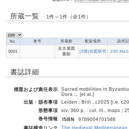
所蔵一覧
1件～1件（全1件）
巻号
所蔵館
配架場所
請求
No.
名古屋図
0001
[3階]名図研究
230:Me1
書館
書誌詳細
Sacred mobilities in Byzantiu
標題および責任表示
Dora ... [et al.]
出版・頒布事項
Leiden : Brill , c2025 [i.e. c2
形態事項
xiv, 360 p. : col. ill., maps ; 
巻号情報
ISBN
9789004701588
The medieval Mediterranean :
書誌構造リンク