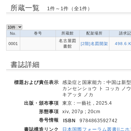
所蔵一覧
1件～1件（全1件）
巻号
所蔵館
配架場所
請求
No.
名古屋図
0001
[2階]名図開架
498.6:
書館
書誌詳細
標題および責任表示
感染症と国家能力 : 中国は新
カンセンショウ ト コッカ ノウ
キアッタ ノカ
出版・頒布事項
東京 : 一藝社 , 2025.4
形態事項
xiv, 207p ; 20cm
巻号情報
ISBN
9784863592742
書誌構造リンク
日本国際フォーラム叢書||ニホン 