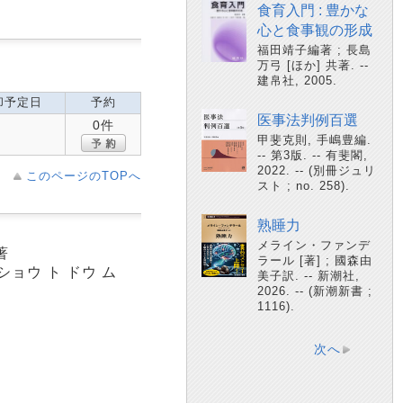
食育入門 : 豊かな
心と食事観の形成
福田靖子編著 ; 長島
万弓 [ほか] 共著. --
建帛社, 2005.
却予定日
予約
医事法判例百選
0件
甲斐克則, 手嶋豊編.
-- 第3版. -- 有斐閣,
2022. -- (別冊ジュリ
このページのTOPへ
スト ; no. 258).
熟睡力
メライン・ファンデ
著
ラール [著] ; 國森由
ショウ ト ドウ ム
美子訳. -- 新潮社,
2026. -- (新潮新書 ;
1116).
次へ