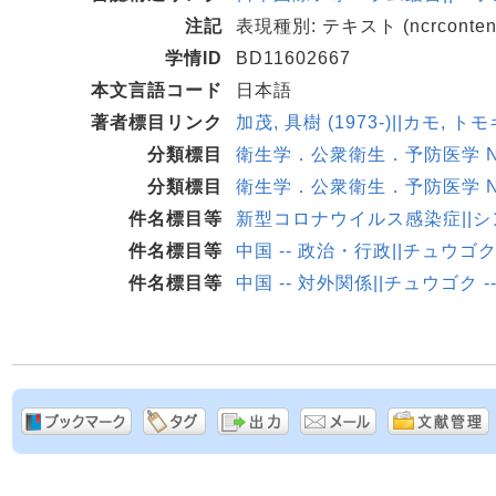
注記
表現種別: テキスト (ncrcontent
学情ID
BD11602667
本文言語コード
日本語
著者標目リンク
加茂, 具樹 (1973-)||カモ, トモ
分類標目
衛生学．公衆衛生．予防医学 NDC
分類標目
衛生学．公衆衛生．予防医学 NDC
件名標目等
新型コロナウイルス感染症||
件名標目等
中国 -- 政治・行政||チュウゴ
件名標目等
中国 -- 対外関係||チュウゴク 