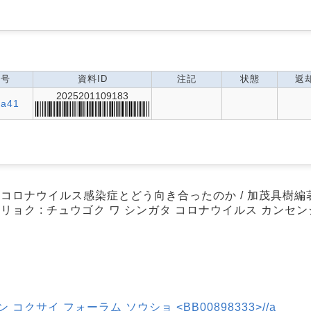
記号
資料ID
注記
状態
返
2025201109183
Ka41
型コロナウイルス感染症とどう向き合ったのか / 加茂具樹編
リョク : チュウゴク ワ シンガタ コロナウイルス カンセン
コクサイ フォーラム ソウショ <BB00898333>//a