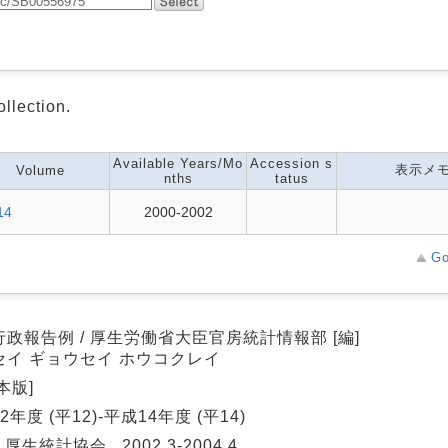
ollection.
Available Years/Mo
Accession s
表示メ
Volume
nths
tatus
14
2000-2002
Go
政報告例 / 厚生労働省大臣官房統計情報部 [編]
セイ ギョウセイ ホウコクレイ
本版]
2年度 (平12)-平成14年度 (平14)
 厚生統計協会 , 2002.3-2004.4