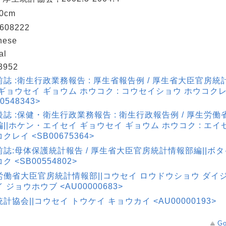
30cm
608222
nese
al
3952
誌 :衛生行政業務報告 : 厚生省報告例 / 厚生省大臣官房統
ギョウセイ ギョウム ホウコク : コウセイショウ ホウコク
0548343>
後誌 :保健・衛生行政業務報告 : 衛生行政報告例 / 厚生労
||ホケン・エイセイ ギョウセイ ギョウム ホウコク : エイ
クレイ <SB00675364>
前誌:母体保護統計報告 / 厚生省大臣官房統計情報部編||ボタ
ク <SB00554802>
労働省大臣官房統計情報部||コウセイ ロウドウショウ ダイジ
 ジョウホウブ <AU00000683>
計協会||コウセイ トウケイ キョウカイ <AU00000193>
Go