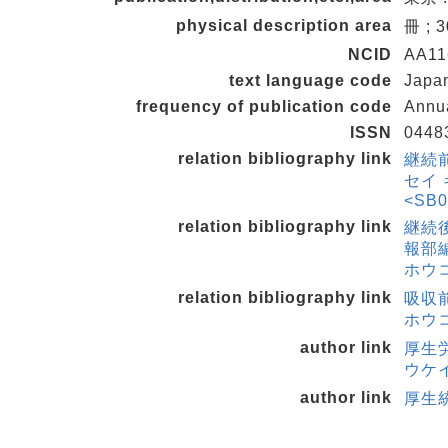
physical description area
冊 ; 
NCID
AA11
text language code
Japa
frequency of publication code
Annu
ISSN
0448
relation bibliography link
継続前
セイ 
<SB0
relation bibliography link
継続
報部編
ホウコ
relation bibliography link
吸収
ホウコ
author link
厚生
ウケイ
author link
厚生統