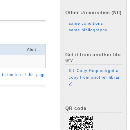
Other Universities (NII)
same conditions
same bibliography
モ
Alert
Get it from another libr
ary
ILL Copy Request(get a
 to the top of this page
copy from another librar
y)
QR code