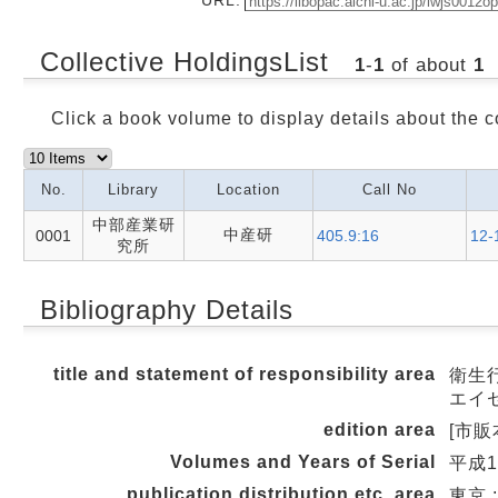
Collective HoldingsList
1
-
1
of about
1
Click a book volume to display details about the c
No.
Library
Location
Call No
中部産業研
中産研
0001
405.9:16
12-
究所
Bibliography Details
title and statement of responsibility area
衛生行
エイ
edition area
[市販
Volumes and Years of Serial
平成1
publication,distribution,etc.,area
東京 :