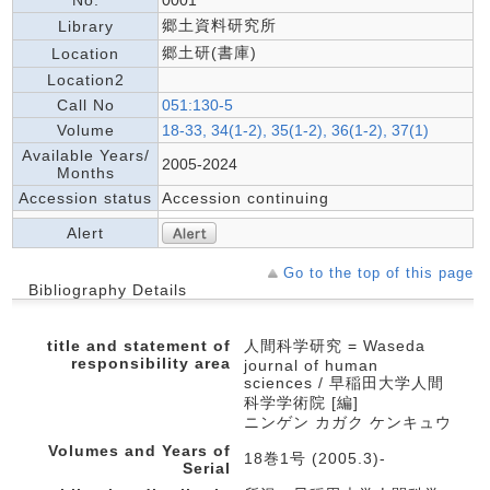
No.
0001
郷土資料研究所
Library
郷土研(書庫)
Location
Location2
Call No
051:130-5
Volume
18-33, 34(1-2), 35(1-2), 36(1-2), 37(1)
Available Years/
2005-2024
Months
Accession status
Accession continuing
Alert
Go to the top of this page
Bibliography Details
title and statement of
人間科学研究 = Waseda
responsibility area
journal of human
sciences / 早稲田大学人間
科学学術院 [編]
ニンゲン カガク ケンキュウ
Volumes and Years of
18巻1号 (2005.3)-
Serial