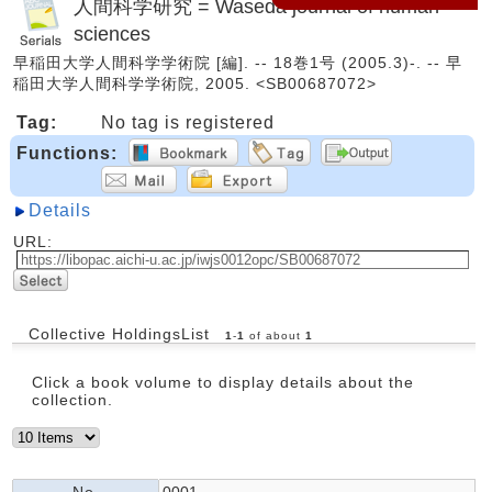
人間科学研究 = Waseda journal of human
sciences
早稲田大学人間科学学術院 [編]. -- 18巻1号 (2005.3)-. -- 早
稲田大学人間科学学術院, 2005. <SB00687072>
Tag:
No tag is registered
Functions:
Details
URL:
Collective HoldingsList
1
-
1
of about
1
Click a book volume to display details about the
collection.