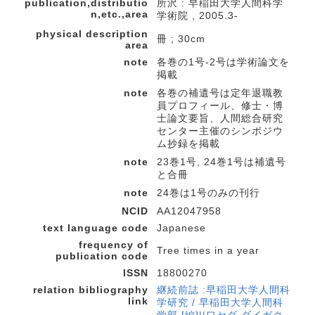
publication,distributio
所沢 : 早稲田大学人間科学
n,etc.,area
学術院 , 2005.3-
physical description
冊 ; 30cm
area
note
各巻の1号-2号は学術論文を
掲載
note
各巻の補遺号は定年退職教
員プロフィール、修士・博
士論文要旨、人間総合研究
センター主催のシンポジウ
ム抄録を掲載
note
23巻1号, 24巻1号は補遺号
と合冊
note
24巻は1号のみの刊行
NCID
AA12047958
text language code
Japanese
frequency of
Tree times in a year
publication code
ISSN
18800270
relation bibliography
継続前誌 :早稲田大学人間科
link
学研究 / 早稲田大学人間科