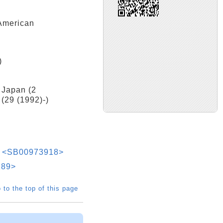
American
)
Japan (2
(29 (1992)-)
an <SB00973918>
89>
 to the top of this page