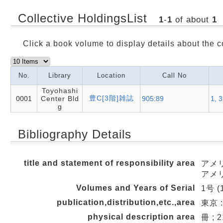
Collective HoldingsList
1
-
1
of about
1
Click a book volume to display details about the c
No.
Library
Location
Call No
Toyohashi
豊C[3階]雑誌
0001
Center Bld
905:89
1, 3
g
Bibliography Details
title and statement of responsibility area
アメリ
アメ
Volumes and Years of Serial
1号 (
publication,distribution,etc.,area
東京 :
physical description area
冊 ; 