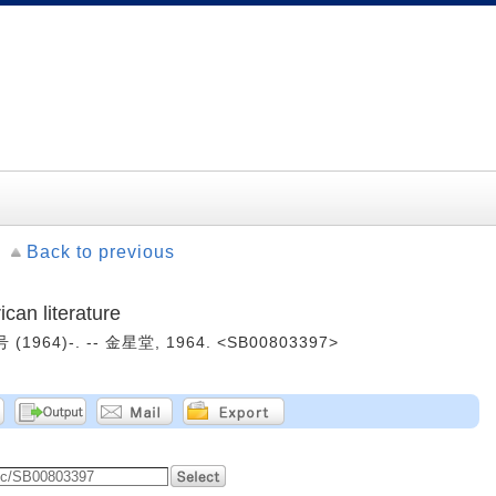
Back to previous
 literature
1964)-. -- 金星堂, 1964. <SB00803397>