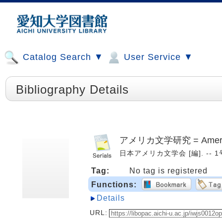
Catalog Search ▼
User Service ▼
Bibliography Details
アメリカ文学研究 = American
日本アメリカ文学会 [編]. -- 1号 (
Tag:
No tag is registered
Functions:
Details
URL: