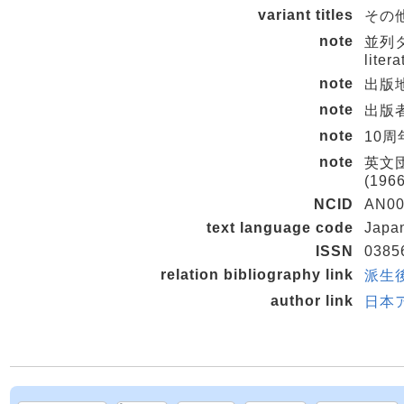
variant titles
その他の
note
並列タイ
liter
note
出版
note
出版者
note
10周
note
英文団体
(1966
NCID
AN00
text language code
Japa
ISSN
0385
relation bibliography link
派生後誌
author link
日本ア