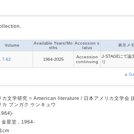
ollection.
Available Years/Mo
Accession s
表示メ
Volume
nths
tatus
J-STAGEにて
Accession
, 7-62
1964-2025
continuing
り
Go
カ文学研究 = American literature / 日本アメリカ文学会 [
リカ ブンガク ケンキュウ
1964)-
 金星堂 , 1964-
21cm