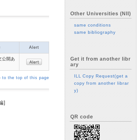
Other Universities (NII)
same conditions
same bibliography
モ
Alert
Get it from another libr
論文公開あ
ary
ILL Copy Request(get a
 to the top of this page
copy from another librar
y)
編]
QR code