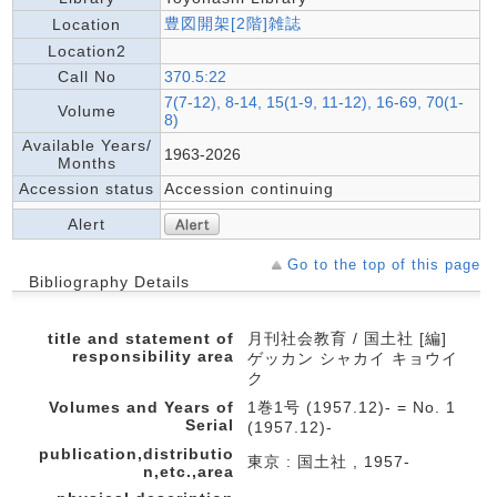
豊図開架[2階]雑誌
Location
Location2
Call No
370.5:22
7(7-12), 8-14, 15(1-9, 11-12), 16-69, 70(1-
Volume
8)
Available Years/
1963-2026
Months
Accession status
Accession continuing
Alert
Go to the top of this page
Bibliography Details
title and statement of
月刊社会教育 / 国土社 [編]
responsibility area
ゲッカン シャカイ キョウイ
ク
Volumes and Years of
1巻1号 (1957.12)- = No. 1
Serial
(1957.12)-
publication,distributio
東京 : 国土社 , 1957-
n,etc.,area