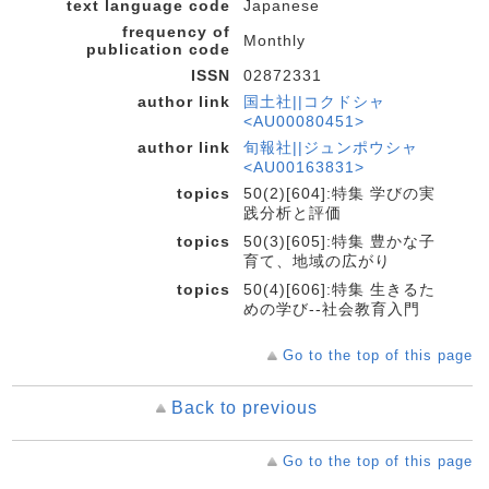
text language code
Japanese
frequency of
Monthly
publication code
ISSN
02872331
author link
国土社||コクドシャ
<AU00080451>
author link
旬報社||ジュンポウシャ
<AU00163831>
topics
50(2)[604]:特集 学びの実
践分析と評価
topics
50(3)[605]:特集 豊かな子
育て、地域の広がり
topics
50(4)[606]:特集 生きるた
めの学び--社会教育入門
Go to the top of this page
Back to previous
Go to the top of this page