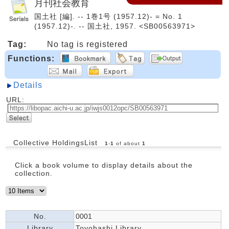
月刊社会教育
国土社 [編]. -- 1巻1号 (1957.12)- = No. 1
(1957.12)-. -- 国土社, 1957. <SB00563971>
Tag:
No tag is registered
Functions:
Details
URL:
Collective HoldingsList
1
-
1
of about
1
Click a book volume to display details about the
collection.
No.
0001
Library
Toyohashi Library