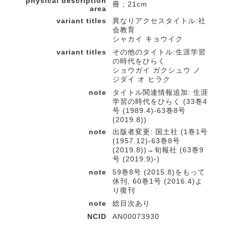
physical description
冊 ; 21cm
area
variant titles
異なりアクセスタイトル:社
会教育
シャカイ キョウイク
variant titles
その他のタイトル:生涯学習
の時代をひらく
ショウガイ ガクシュウ ノ
ジダイ オ ヒラク
note
タイトル関連情報追加: 生涯
学習の時代をひらく (33巻4
号 (1989.4)-63巻8号
(2019.8))
note
出版者変更: 国土社 (1巻1号
(1957.12)-63巻8号
(2019.8))→旬報社 (63巻9
号 (2019.9)-)
note
59巻8号 (2015.8)をもって
休刊, 60巻1号 (2016.4)よ
り復刊
note
総目次あり
NCID
AN00073930