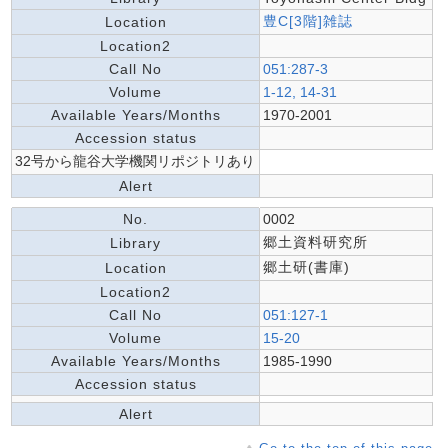
豊C[3階]雑誌
Location
Location2
Call No
051:287-3
Volume
1-12, 14-31
Available Years/Months
1970-2001
Accession status
32号から龍谷大学機関リポジトリあり
Alert
No.
0002
郷土資料研究所
Library
郷土研(書庫)
Location
Location2
Call No
051:127-1
Volume
15-20
Available Years/Months
1985-1990
Accession status
Alert