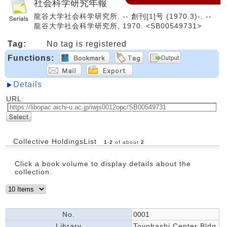
社会科学研究年報
龍谷大学社会科学研究所. -- 創刊[1]号 (1970.3)-. --
龍谷大学社会科学研究所, 1970. <SB00549731>
Tag:
No tag is registered
Functions:
Details
URL:
Collective HoldingsList
1
-
2
of about
2
Click a book volume to display details about the
collection.
No.
0001
Library
Toyohashi Center Bldg