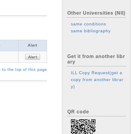
Other Universities (NII)
same conditions
same bibliography
モ
Alert
Get it from another libr
ary
 to the top of this page
ILL Copy Request(get a
copy from another librar
y)
QR code