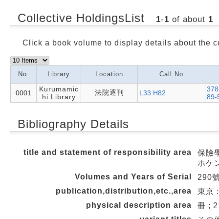
Collective HoldingsList
1
-
1
of about
1
Click a book volume to display details about the c
No.
Library
Location
Call No
Kurumamic
378
法院逐刊
0001
L33:H82
hi Library
89-
Bibliography Details
title and statement of responsibility area
保險
ホケ
Volumes and Years of Serial
290號 
publication,distribution,etc.,area
東京 :
physical description area
冊 ; 