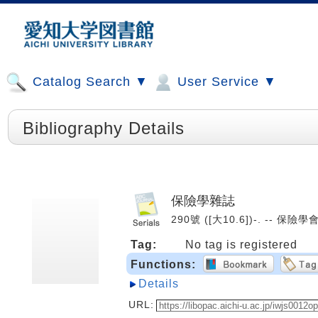
Catalog Search ▼
User Service ▼
Bibliography Details
保險學雜誌
290號 ([大10.6])-. -- 保險學會
Tag:
No tag is registered
Functions:
Details
URL: