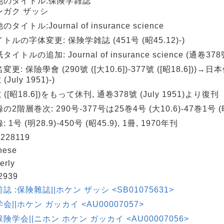
他のタイトル:保険学雑誌
ンガク ザッシ
タイトル:Journal of insurance science
トルの字体変更: 保険学雑誌 (451号 (昭45.12)-)
イトルの追加: Journal of insurance science (通卷378號 (
変更: 保險學會 (290號 ([大10.6])-377號 ([昭18.6]))→
(July 1951)-)
 ([昭18.6])をもって休刊, 通卷378號 (July 1951)より復刊
の2階層巻次: 290号-377号は25巻4号 (大10.6)-47巻1号 
 1号 (明28.9)-450号 (昭45.9), 1冊, 1970年刊
228119
nese
erly
2939
誌 :保険雜誌||ホケン ザッシ <SB01075631>
会||ホケン ガッカイ <AU00007057>
険学会||ニホン ホケン ガッカイ <AU00007056>