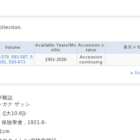
ollection.
Available Years/Mo
Accession s
表示メ
Volume
nths
tatus
-579, 583-587, 5
Accession
1951-2026
591, 593-673
continuing
Go
學雜誌
ンガク ザッシ
([大10.6])-
 保險學會 , 1921.6-
21cm