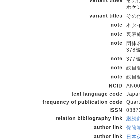
variant titles
その
ホケ
variant titles
その他の
note
本タイ
note
裏表紙タ
note
団体名
378號 
note
377號
note
総目録
note
総目録:
NCID
AN00
text language code
Japa
frequency of publication code
Quart
ISSN
0387
relation bibliography link
継続前
author link
保険学
author link
日本保