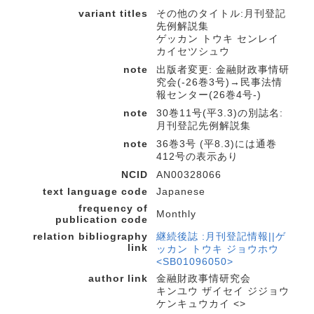
variant titles
その他のタイトル:月刊登記
先例解説集
ゲッカン トウキ センレイ
カイセツシュウ
note
出版者変更: 金融財政事情研
究会(-26巻3号)→民事法情
報センター(26巻4号-)
note
30巻11号(平3.3)の別誌名:
月刊登記先例解説集
note
36巻3号 (平8.3)には通巻
412号の表示あり
NCID
AN00328066
text language code
Japanese
frequency of
Monthly
publication code
relation bibliography
継続後誌 :月刊登記情報||ゲ
link
ッカン トウキ ジョウホウ
<SB01096050>
author link
金融財政事情研究会
キンユウ ザイセイ ジジョウ
ケンキュウカイ <>