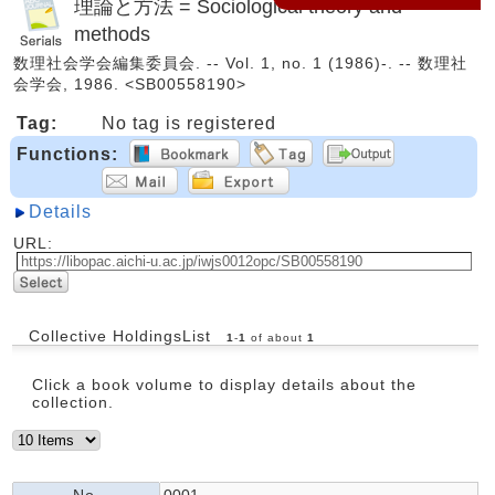
理論と方法 = Sociological theory and
methods
数理社会学会編集委員会. -- Vol. 1, no. 1 (1986)-. -- 数理社
会学会, 1986. <SB00558190>
Tag:
No tag is registered
Functions:
Details
URL:
Collective HoldingsList
1
-
1
of about
1
Click a book volume to display details about the
collection.