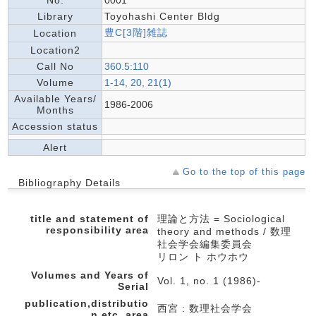
No.
0001
Library
Toyohashi Center Bldg
豊C[3階]雑誌
Location
Location2
Call No
360.5:110
Volume
1-14, 20, 21(1)
Available Years/
1986-2006
Months
Accession status
Alert
Go to the top of this page
Bibliography Details
title and statement of
理論と方法 = Sociological
responsibility area
theory and methods / 数理
社会学会編集委員会
リロン ト ホウホウ
Volumes and Years of
Vol. 1, no. 1 (1986)-
Serial
publication,distributio
西宮 : 数理社会学会
n,etc.,area