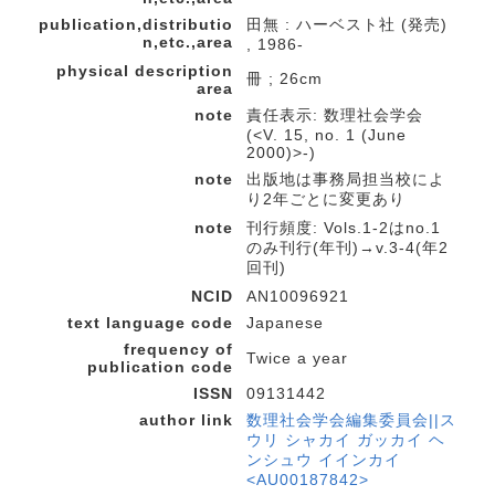
publication,distributio
田無 : ハーベスト社 (発売)
n,etc.,area
, 1986-
physical description
冊 ; 26cm
area
note
責任表示: 数理社会学会
(<V. 15, no. 1 (June
2000)>-)
note
出版地は事務局担当校によ
り2年ごとに変更あり
note
刊行頻度: Vols.1-2はno.1
のみ刊行(年刊)→v.3-4(年2
回刊)
NCID
AN10096921
text language code
Japanese
frequency of
Twice a year
publication code
ISSN
09131442
author link
数理社会学会編集委員会||ス
ウリ シャカイ ガッカイ ヘ
ンシュウ イインカイ
<AU00187842>