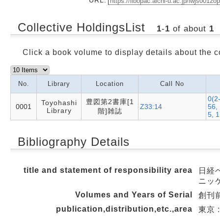
Collective HoldingsList
1
-
1
of about
1
Click a book volume to display details about the c
No.
Library
Location
Call No
0(2
豊図第2書庫[1
Toyohashi
0001
Z33:14
56,
Library
階]雑誌
5, 
Bibliography Details
title and statement of responsibility area
日経ベ
ニッ
Volumes and Years of Serial
創刊前春
publication,distribution,etc.,area
東京 