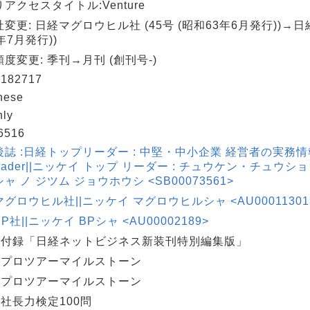
アクセスタイトル:Venture
変更: 日経マグロウヒル社 (45号 (昭和63年6月発行))→日経B
年7月発行))
度変更: 季刊→月刊 (創刊号-)
182717
nese
hly
6516
誌 :日経トップリーダー : 中堅・中小企業 経営者の実務情報誌 
 leader||ニッケイ トップ リーダー : チュウケン・チュウシ
ャ ノ ジツム ジョウホウシ <SB00073561>
グロウヒル社||ニッケイ マグロウヒルシャ <AU00011301
P社||ニッケイ BPシャ <AU00002189>
17]:付録「日経ネットビジネス新装刊特別編集版」
0]:プロツアーマイルストーン
3]:プロツアーマイルストーン
7]:社長力検定100問