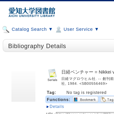
Catalog Search ▼
User Service ▼
Bibliography Details
日経ベンチャー = Nikkei ve
日経マグロウヒル社. -- 創刊前春号 
社, 1984. <SB00556469>
Tag:
No tag is registered
Functions:
Details
URL: