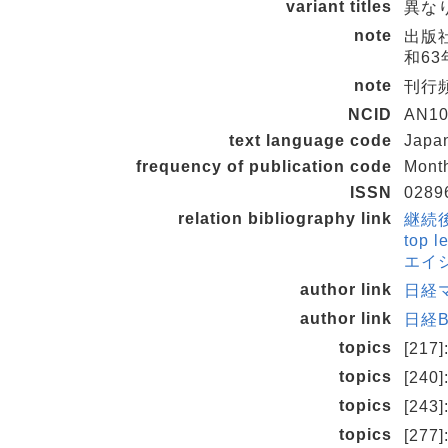
variant titles
異なり
note
出版社
和63
note
刊行頻
NCID
AN10
text language code
Japa
frequency of publication code
Mont
ISSN
0289
relation bibliography link
継続後
top
エイシ
author link
日経マ
author link
日経B
topics
[2
topics
[24
topics
[24
topics
[27