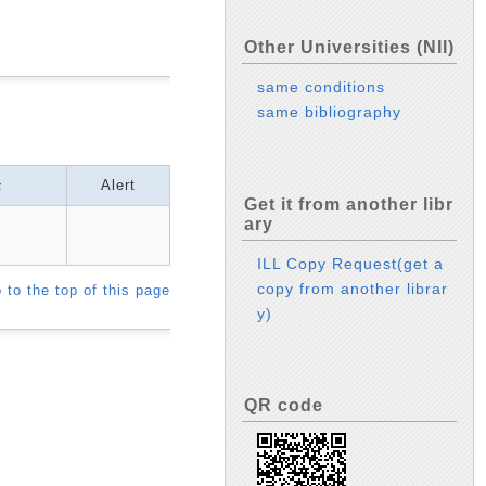
Other Universities (NII)
same conditions
same bibliography
モ
Alert
Get it from another libr
ary
ILL Copy Request(get a
copy from another librar
 to the top of this page
y)
QR code