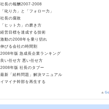
]:社長の報酬2007-2008
8]:「叱り力」と「フォロー力」
9]:社長の腐敗
9]:「ヒット力」の磨き方
0]:経営目標を達成する技術
0]:激動の2008年を乗り切れ
1]:伸びる会社の時間割
1]:2008年版 急成長企業ランキング
2]:良い任せ方 悪い任せ方
2]:2008年版 社長のタブー
9]:最新「給料問題」解決マニュアル
9]:イマイチ幹部を再生する
Go