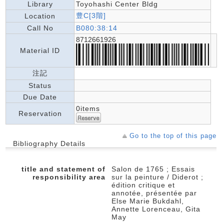
Library
Toyohashi Center Bldg
豊C[3階]
Location
Call No
B080:38:14
8712661926
Material ID
注記
Status
Due Date
0items
Reservation
Go to the top of this page
Bibliography Details
title and statement of
Salon de 1765 ; Essais
responsibility area
sur la peinture / Diderot ;
édition critique et
annotée, présentée par
Else Marie Bukdahl,
Annette Lorenceau, Gita
May