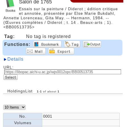
Salon de 1765
Essais sur la peinture / Diderot ; édition critique
et annotée, présentée par Else Marie Bukdahl,
Annette Lorenceau, Gita May. -- Hermann, 1984. --
(Œuvres complètes / Diderot ; t. 14 . Beaux-arts ; 1).
<BB00513735>
Tag:
No tag is registered
Functions:
Details
URL:
HoldingsList
1
-
1
of about
1
No.
0001
Volumes