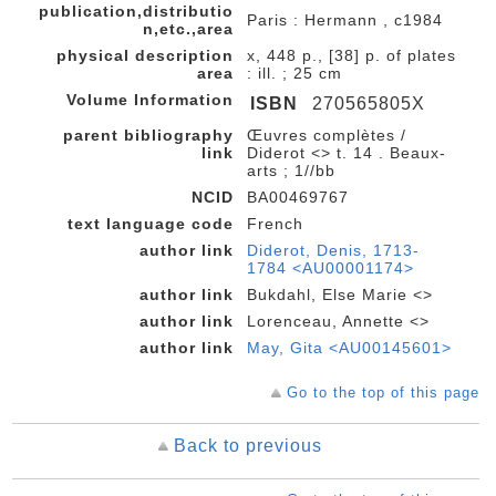
publication,distributio
Paris : Hermann , c1984
n,etc.,area
physical description
x, 448 p., [38] p. of plates
area
: ill. ; 25 cm
Volume Information
ISBN
270565805X
parent bibliography
Œuvres complètes /
link
Diderot <> t. 14 . Beaux-
arts ; 1//bb
NCID
BA00469767
text language code
French
author link
Diderot, Denis, 1713-
1784 <AU00001174>
author link
Bukdahl, Else Marie <>
author link
Lorenceau, Annette <>
author link
May, Gita <AU00145601>
Go to the top of this page
Back to previous