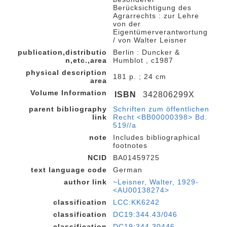
Berücksichtigung des
Agrarrechts : zur Lehre
von der
Eigentümerverantwortung
/ von Walter Leisner
publication,distributio
Berlin : Duncker &
n,etc.,area
Humblot , c1987
physical description
181 p. ; 24 cm
area
Volume Information
ISBN
342806299X
parent bibliography
Schriften zum öffentlichen
link
Recht <BB00000398> Bd.
519//a
note
Includes bibliographical
footnotes
NCID
BA01459725
text language code
German
author link
~Leisner, Walter, 1929-
<AU00138274>
classification
LCC:KK6242
classification
DC19:344.43/046
classification
DC19:344.30446