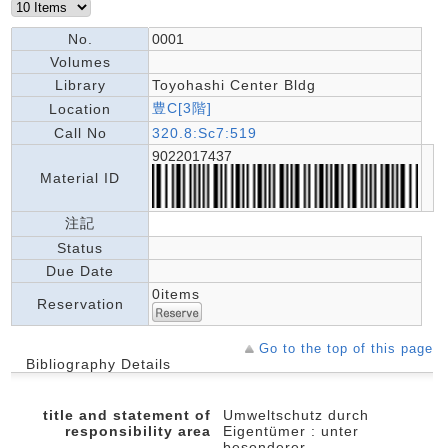
No.
0001
Volumes
Library
Toyohashi Center Bldg
豊C[3階]
Location
Call No
320.8:Sc7:519
9022017437
Material ID
注記
Status
Due Date
0items
Reservation
Go to the top of this page
Bibliography Details
title and statement of
Umweltschutz durch
responsibility area
Eigentümer : unter
besonderer