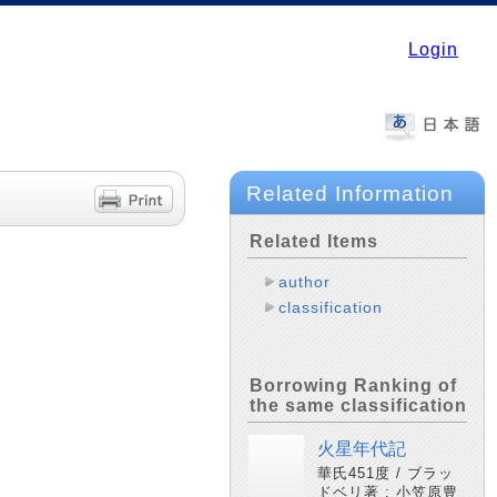
Login
Related Information
Related Items
author
classification
Borrowing Ranking of
the same classification
火星年代記
華氏451度 / ブラッ
ドベリ著 ; 小笠原豊