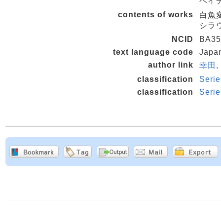
ヘイ
contents of works
白魚変
シラ
NCID
BA35
text language code
Japa
author link
幸田, 
classification
Serie
classification
Serie