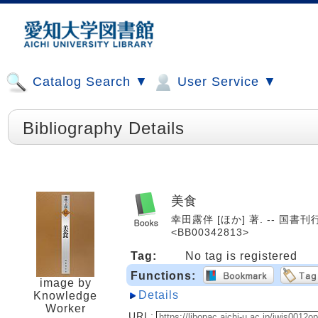
Catalog Search ▼
User Service ▼
Bibliography Details
美食
幸田露伴 [ほか] 著. -- 国書刊行会
<BB00342813>
Tag:
No tag is registered
Functions:
image by
Details
Knowledge
Worker
URL: