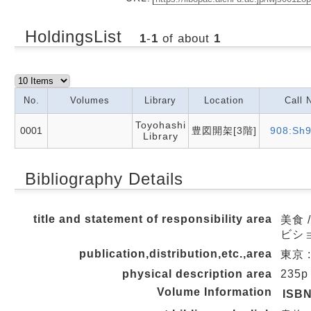
HoldingsList
1
-
1
of about
1
No.
Volumes
Library
Location
Call 
Toyohashi
0001
豊図開架[3階]
908:Sh9
Library
Bibliography Details
title and statement of responsibility area
美食 
ビシ
publication,distribution,etc.,area
東京 :
physical description area
235p
Volume Information
ISB