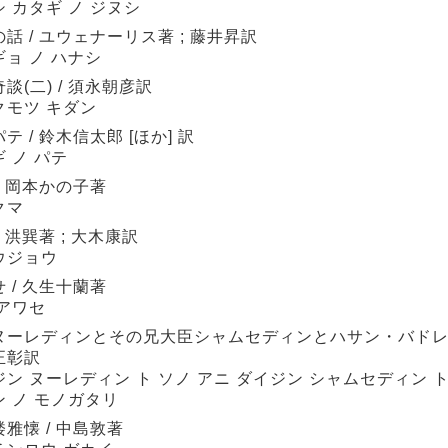
 カタギ ノ ジヌシ
話 / ユウェナーリス著 ; 藤井昇訳
ョ ノ ハナシ
談(二) / 須永朝彦訳
クモツ キダン
テ / 鈴木信太郎 [ほか] 訳
 ノ パテ
/ 岡本かの子著
クマ
/ 洪巽著 ; 大木康訳
ウジョウ
 / 久生十蘭著
 アワセ
ヌーレディンとその兄大臣シャムセディンとハサン・バドレデ
正彰訳
ン ヌーレディン ト ソノ アニ ダイジン シャムセディン ト
ン ノ モノガタリ
雅懐 / 中島敦著