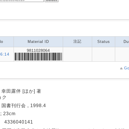
注記
No
Material ID
Status
Du
9811028064
6:14
Go
/ 幸田露伴 [ほか] 著
ョク
 国書刊行会 , 1998.4
 ; 23cm
N
4336040141