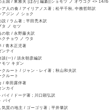
王国 / 東雅夫 [ほか] 編纂||ショモツ ノ オウコク <> 14//b
ア人の食 / アイリアノス著 ; 松平千秋, 中務哲郎訳
シアジン ノ ショク
説 / ラム著 ; 平田禿木訳
タ ノ セツ
の歌 / 永野藤夫訳
ハクチョウ ノ ウタ
 / 青木正児著
ゼンテイ
談(一) / 須永朝彦編訳
クモツ キダン
クルート / ジャン・レイ著 ; 秋山和夫訳
ークルート
 / 幸田露伴著
センカイ
パイ / ドーデ著 ; 川口顕弘訳
ト パイ
気質の地主 / ゴーゴリ著 ; 平井肇訳