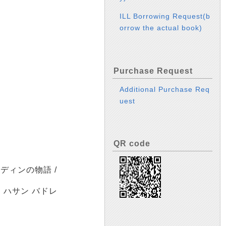
ILL Borrowing Request(b
orrow the actual book)
Purchase Request
Additional Purchase Req
uest
QR code
ィンの物語 /
 ハサン バドレ