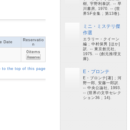
樹, 宇野利泰訳. -- 早
川書房, 1970. -- (世
界SF全集 ; 第13巻).
ミニ・ミステリ傑
作選
エラリー・クイーン
Reservatio
e Date
編 ; 中村保男 [ほか]
n
訳. -- 東京創元社,
0items
1975. -- (創元推理文
庫).
 to the top of this page
E・ブロンテ
E・ブロンテ[著] ; 河
野一郎, 安藤一郎訳.
-- 中央公論社, 1993.
-- (世界の文学セレク
ション36 ; 14).