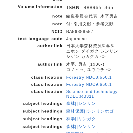
Volume Information
ISBN
4889651365
note
編集委員会代表: 木平勇吉
note
付: 引用文献・参考文献
NCID
BA56388557
text language code
Japanese
author link
日本大学森林資源科学科
ニホン ダイガク シンリン
シゲン カガクカ <>
author link
木平, 勇吉 (1936-)
コノヒラ, ユウキチ <>
classification
Forestry NDC8:650.1
classification
Forestry NDC9:650.1
classification
Science and technology
NDLC:RB311
subject headings
森林||シンリン
subject headings
森林保護||シンリンホゴ
subject headings
林学||リンガク
subject headings
森林||シンリン