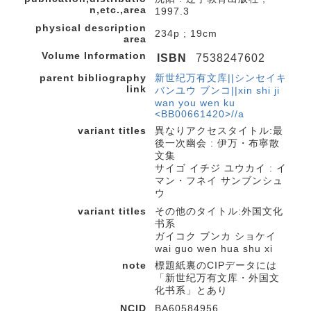
n,etc.,area
1997.3
physical description
234p ; 19cm
area
Volume Information
ISBN
7538247602
parent bibliography
新世纪万有文库||シンセイキ
link
バンユウ ブンコ||xin shi ji
wan you wen ku
<BB00661420>//a
variant titles
異なりアクセスタイトル:最
後一次幽会 : 伊万・布寧散
文集
サイゴ イチジ ユウカイ : イ
マン・フネイ サンブンシュ
ウ
variant titles
その他のタイトル:外国文化
书系
ガイコク ブンカ ショケイ
wai guo wen hua shu xi
note
標題紙裏のCIPデータには
「新世纪万有文库・外国文
化书系」とあり
NCID
BA60584956