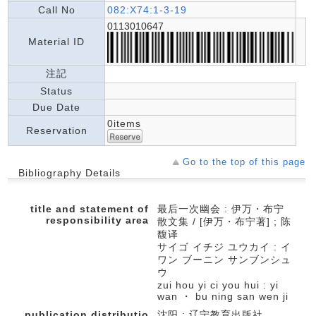
Call No
082:X74:1-3-19
0113010647
Material ID
注記
Status
Due Date
0items
Reservation
Go to the top of this page
Bibliography Details
title and statement of
最后一次幽会 : 伊万・布宁
responsibility area
散文集 / [伊万・布宁著] ; 陈
馥译
サイゴ イチジ ユウカイ : イ
ワン ブーニン サンブンシュ
ウ
zui hou yi ci you hui : yi
wan ・ bu ning san wen ji
publication,distributio
沈阳 : 辽宁教育出版社 ,