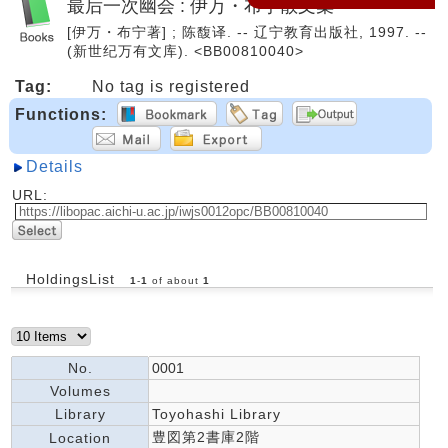
最后一次幽会 : 伊万・布宁散文集
[伊万・布宁著] ; 陈馥译. -- 辽宁教育出版社, 1997. --
(新世纪万有文库). <BB00810040>
Tag:
No tag is registered
Functions:
Details
URL:
HoldingsList
1
-
1
of about
1
No.
0001
Volumes
Library
Toyohashi Library
豊図第2書庫2階
Location