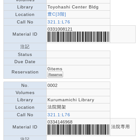
Library
Toyohashi Center Bldg
豊C[3階]
Location
Call No
321.1:L76
0331008121
Material ID
注記
Status
Due Date
0items
Reservation
No.
0002
Volumes
Library
Kurumamichi Library
法院開架
Location
Call No
321.1:L76
0334146968
法院専用
Material ID
注記