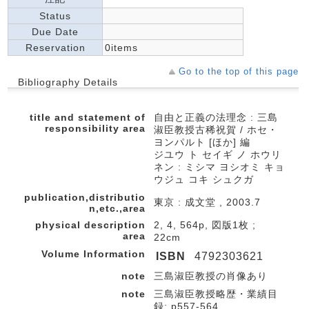
Status
Due Date
Reservation
0items
Go to the top of this page
Bibliography Details
title and statement of
自由と正義の法理念 : 三島
responsibility area
淑臣教授古稀祝賀 / ホセ・
ヨンパルト [ほか] 編
ジユウ ト セイギ ノ ホウリ
ネン : ミシマ ヨシオミ キョ
ウジュ コキ シュクガ
publication,distributio
東京 : 成文堂 , 2003.7
n,etc.,area
physical description
2, 4, 564p, 図版1枚 ;
area
22cm
Volume Information
ISBN
4792303621
note
三島淑臣教授の肖像あり
note
三島淑臣教授略歴・業績目
録: p557-564