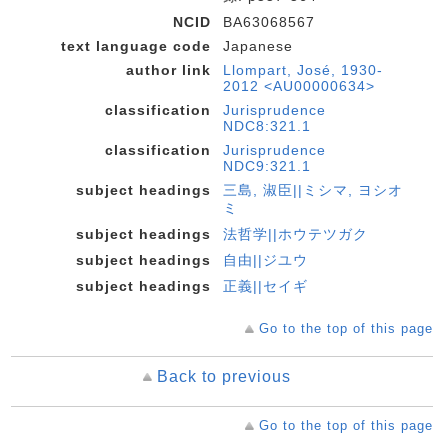
NCID
BA63068567
text language code
Japanese
author link
Llompart, José, 1930-
2012 <AU00000634>
classification
Jurisprudence
NDC8:321.1
classification
Jurisprudence
NDC9:321.1
subject headings
三島, 淑臣||ミシマ, ヨシオ
ミ
subject headings
法哲学||ホウテツガク
subject headings
自由||ジユウ
subject headings
正義||セイギ
Go to the top of this page
Back to previous
Go to the top of this page