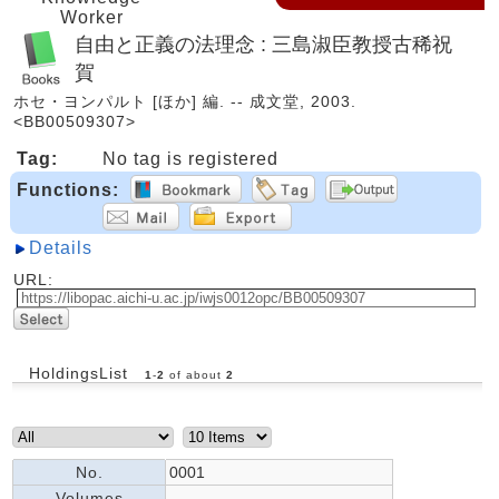
Worker
自由と正義の法理念 : 三島淑臣教授古稀祝
賀
ホセ・ヨンパルト [ほか] 編. -- 成文堂, 2003.
<BB00509307>
Tag:
No tag is registered
Functions:
Details
URL:
HoldingsList
1
-
2
of about
2
No.
0001
Volumes