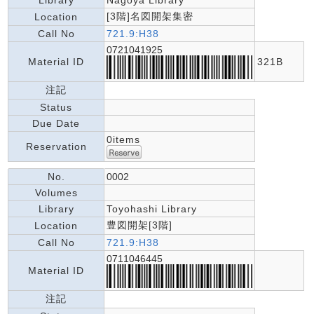
Library
Nagoya Library
[3階]名図開架集密
Location
Call No
721.9:H38
0721041925
Material ID
321B
注記
Status
Due Date
0items
Reservation
No.
0002
Volumes
Library
Toyohashi Library
豊図開架[3階]
Location
Call No
721.9:H38
0711046445
Material ID
注記