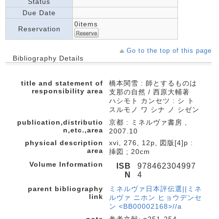
Status
Due Date
0items
Reservation
Go to the top of this page
Bibliography Details
title and statement of
橋本関雪 : 師とするものは
responsibility area
支那の自然 / 西原大輔著
ハシモト カンセツ : シ ト
スルモノ ワ シナ ノ シゼン
publication,distributio
京都 : ミネルヴァ書房 ,
n,etc.,area
2007.10
physical description
xvi, 276, 12p, 図版[4]p :
area
挿図 ; 20cm
Volume Information
ISB
978462304997
N
4
parent bibliography
ミネルヴァ日本評伝選||ミネ
link
ルヴァ ニホン ヒョウデンセ
ン <BB00002168>//a