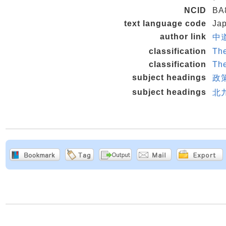
NCID
BA
text language code
Ja
author link
中道
classification
Th
classification
Th
subject headings
政
subject headings
北