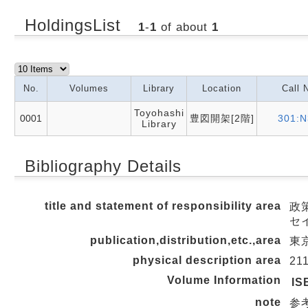
HoldingsList
1
-
1
of about
1
No.
Volumes
Library
Location
Call 
Toyohashi
0001
豊図開架[2階]
301:N
Library
Bibliography Details
title and statement of responsibility area
政
セ
publication,distribution,etc.,area
東京
physical description area
21
Volume Information
IS
note
参