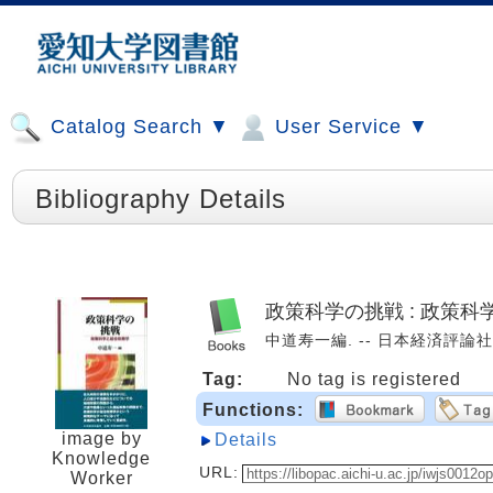
Catalog Search ▼
User Service ▼
Bibliography Details
政策科学の挑戦 : 政策
中道寿一編. -- 日本経済評論社, 2
Tag:
No tag is registered
Functions:
image by
Details
Knowledge
URL:
Worker