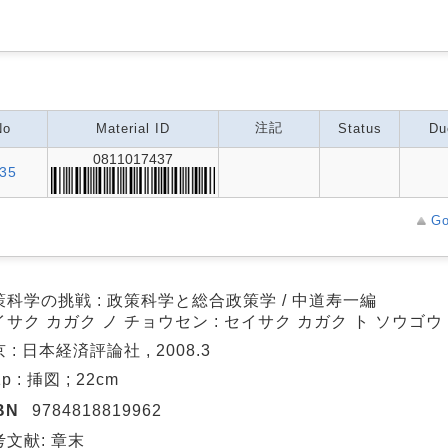
注記
No
Material ID
Status
Du
0811017437
35
Go
策科学の挑戦 : 政策科学と総合政策学 / 中道寿一編
イサク カガク ノ チョウセン : セイサク カガク ト ソウゴ
 : 日本経済評論社 , 2008.3
1p : 挿図 ; 22cm
BN
9784818819962
考文献: 章末