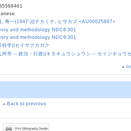
85568461
panese
, 寿一(1947-)||ナカミチ, ヒサカズ <AU00025897>
eory and methodology NDC8:301
eory and methodology NDC9:301
策科学||セイサクカガク
九州市 -- 政治・行政||キタキュウシュウシ -- セイジギョウ
Go
Back to previous