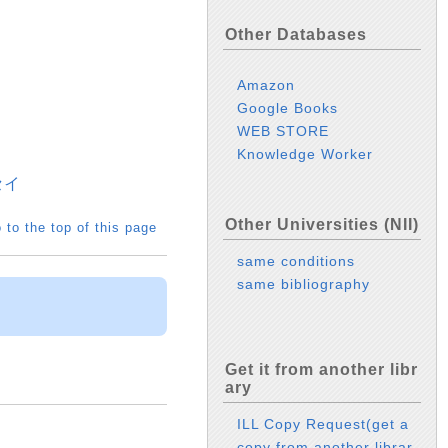
Other Databases
Amazon
Google Books
WEB STORE
Knowledge Worker
セイ
Other Universities (NII)
 to the top of this page
same conditions
same bibliography
Get it from another libr
ary
ILL Copy Request(get a
copy from another librar