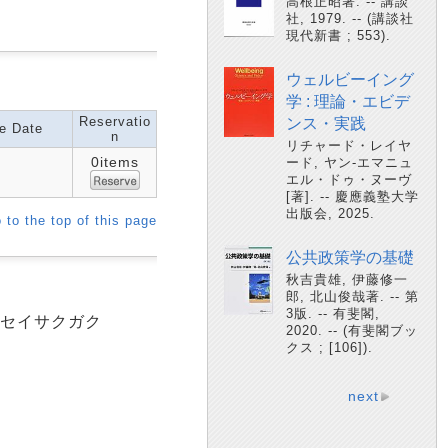
高根正昭著. -- 講談
社, 1979. -- (講談社
現代新書 ; 553).
ウェルビーイング
学 : 理論・エビデ
Reservatio
ンス・実践
e Date
n
リチャード・レイヤ
0items
ード, ヤン-エマニュ
エル・ドゥ・ヌーヴ
[著]. -- 慶應義塾大学
出版会, 2025.
 to the top of this page
公共政策学の基礎
秋吉貴雄, 伊藤修一
郎, 北山俊哉著. -- 第
3版. -- 有斐閣,
ウ セイサクガク
2020. -- (有斐閣ブッ
クス ; [106]).
next