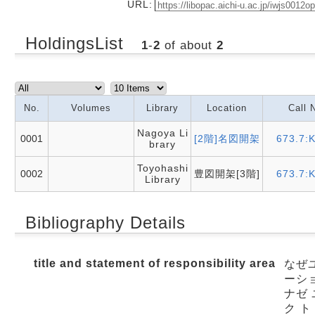
URL:
HoldingsList
1
-
2
of about
2
No.
Volumes
Library
Location
Call 
Nagoya Li
0001
[2階]名図開架
673.7:
brary
Toyohashi
0002
豊図開架[3階]
673.7:
Library
Bibliography Details
title and statement of responsibility area
なぜ
ーショ
ナゼ 
ク ト