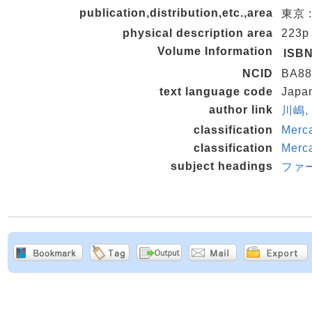
publication,distribution,etc.,area
東京 :
physical description area
223p
Volume Information
ISB
NCID
BA88
text language code
Japa
author link
川嶋,
classification
Merc
classification
Merc
subject headings
ファ