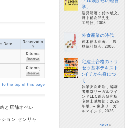
「16歳からの経営
学」
勝見明著 ; 鈴木敏文,
野中郁次郎先生. --
宝島社, 2005.
外食産業の時代
茂木信太郎著. -- 農
Reservatio
e Date
n
林統計協会, 2005.
0items
宅建士合格のトリ
0items
セツ基本テキスト
: イチから身につ
く
 to the top of this page
執筆友次正浩 ; 編著
者東京リーガルマイ
ンドLEC総合研究所
宅建士試験部 ; 2026
年版. -- 東京リーガ
戦略と店舗オペレ
ルマインド, 2025.
モーション センリャ
next