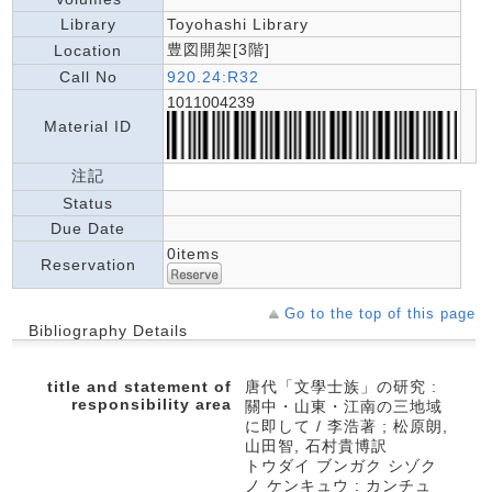
Library
Toyohashi Library
豊図開架[3階]
Location
Call No
920.24:R32
1011004239
Material ID
注記
Status
Due Date
0items
Reservation
Go to the top of this page
Bibliography Details
title and statement of
唐代「文學士族」の研究 :
responsibility area
關中・山東・江南の三地域
に即して / 李浩著 ; 松原朗,
山田智, 石村貴博訳
トウダイ ブンガク シゾク
ノ ケンキュウ : カンチュ