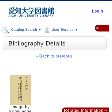
Login
≡
Catalog Search ▼
User Service ▼
Bibliography Details
Back to previous
image by
Related Information<<
Knowledge