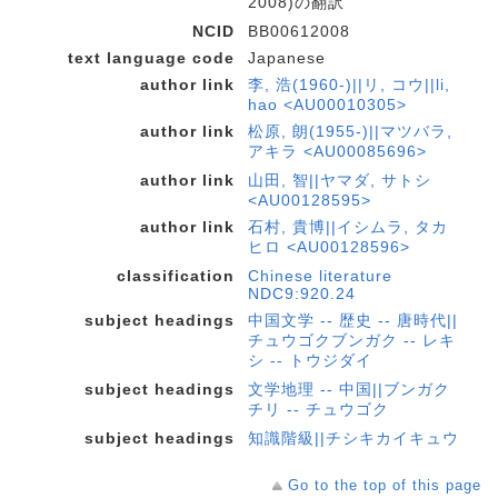
2008)の翻訳
NCID
BB00612008
text language code
Japanese
author link
李, 浩(1960-)||リ, コウ||li,
hao <AU00010305>
author link
松原, 朗(1955-)||マツバラ,
アキラ <AU00085696>
author link
山田, 智||ヤマダ, サトシ
<AU00128595>
author link
石村, 貴博||イシムラ, タカ
ヒロ <AU00128596>
classification
Chinese literature
NDC9:920.24
subject headings
中国文学 -- 歴史 -- 唐時代||
チュウゴクブンガク -- レキ
シ -- トウジダイ
subject headings
文学地理 -- 中国||ブンガク
チリ -- チュウゴク
subject headings
知識階級||チシキカイキュウ
Go to the top of this page