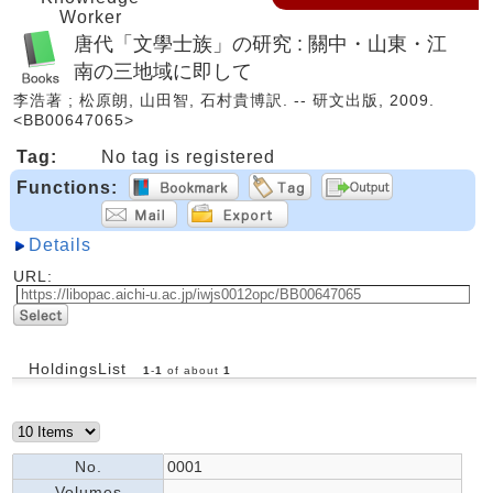
Worker
唐代「文學士族」の研究 : 關中・山東・江
南の三地域に即して
李浩著 ; 松原朗, 山田智, 石村貴博訳. -- 研文出版, 2009.
<BB00647065>
Tag:
No tag is registered
Functions:
Details
URL:
HoldingsList
1
-
1
of about
1
No.
0001
Volumes