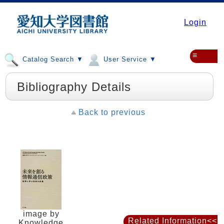
Login
≡
Catalog Search ▼
User Service ▼
Bibliography Details
Back to previous
image by
Related Information<<
Knowledge