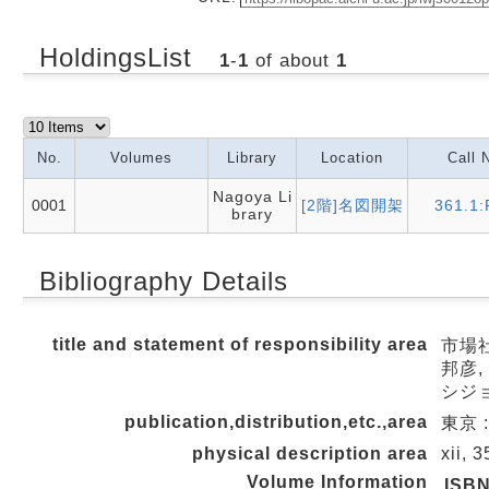
HoldingsList
1
-
1
of about
1
No.
Volumes
Library
Location
Call 
Nagoya Li
0001
[2階]名図開架
361.1:
brary
Bibliography Details
title and statement of responsibility area
市場社
邦彦,
シジョ
publication,distribution,etc.,area
東京 :
physical description area
xii, 
Volume Information
ISB