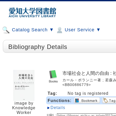
Catalog Search ▼
User Service ▼
Bibliography Details
市場社会と人間の自由 :
カール・ポランニー著 ; 若森みどり
<BB00886779>
Tag:
No tag is registered
Functions:
image by
Details
Knowledge
Worker
URL: