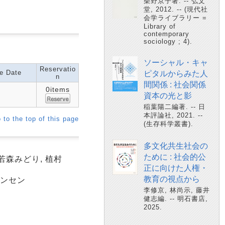
柴野京子著. -- 弘文
堂, 2012. -- (現代社
会学ライブラリー =
Library of
contemporary
sociology ; 4).
ソーシャル・キャ
Reservatio
e Date
ピタルからみた人
n
間関係 : 社会関係
0items
資本の光と影
稲葉陽二編著. -- 日
本評論社, 2021. --
 to the top of this page
(生存科学叢書).
多文化共生社会の
ために : 社会的公
若森みどり, 植村
正に向けた人権・
教育の視点から
ロンセン
李修京, 林尚示, 藤井
健志編. -- 明石書店,
2025.