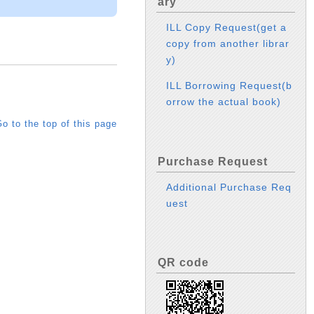
ary
ILL Copy Request(get a
copy from another librar
y)
ILL Borrowing Request(b
orrow the actual book)
o to the top of this page
Purchase Request
Additional Purchase Req
uest
QR code