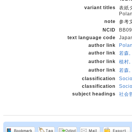
variant titles
表紙タイ
Polan
note
参考文献
NCID
BB09
text language code
Japa
author link
Pola
author link
若森,
author link
植村,
author link
若森,
classification
Soci
classification
Soci
subject headings
社会