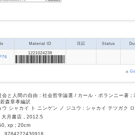
注記
No
Material ID
Status
Du
1221024238
P76
Go
会と人間の自由 : 社会哲学論選 / カール・ポランニー著 ; 
 若森章孝編訳
ウ シャカイ ト ニンゲン ノ ジユウ : シャカイ テツガク 
 大月書店 , 2012.5
350, xp ; 20cm
N
9784272430918