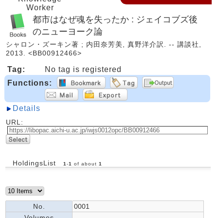
Worker
都市はなぜ魂を失ったか : ジェイコブズ後
のニューヨーク論
シャロン・ズーキン著 ; 内田奈芳美, 真野洋介訳. -- 講談社,
2013. <BB00912466>
Tag:
No tag is registered
Functions:
Details
URL:
HoldingsList
1
-
1
of about
1
No.
0001
Volumes