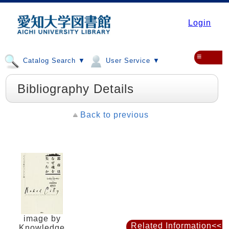
Login
≡
Catalog Search ▼
User Service ▼
Bibliography Details
Back to previous
image by
Related Information<<
Knowledge