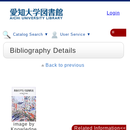
Login
≡
Catalog Search ▼
User Service ▼
Bibliography Details
Back to previous
image by
Related Information<<
Knowledge