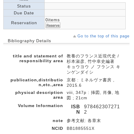
Status
Due Date
0items
Reservation
Go to the top of this page
Bibliography Details
title and statement of
教養のフランス近現代史 /
responsibility area
杉本淑彦, 竹中幸史編著
キョウヨウ ノ フランス キ
ンゲンダイシ
publication,distributio
京都 : ミネルヴァ書房 ,
n,etc.,area
2015.6
physical description
viii, 347p : 挿図, 肖像, 地
area
図 ; 21cm
Volume Information
ISB
978462307271
N
2
note
参考文献: 各章末
NCID
BB1885551X