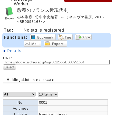
Worker
教養のフランス近現代史
杉本淑彦, 竹中幸史編著. -- ミネルヴァ書房, 2015.
<BB00951634>
Tag:
No tag is registered
Functions:
Details
URL:
HoldingsList
1
-
2
of about
2
No.
0001
Volumes
Library
Nagoya Library