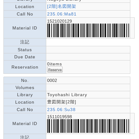
[2階]名図開架
Location
Call No
235.06:Ma81
1521020129
Material ID
注記
Status
Due Date
0items
Reservation
No.
0002
Volumes
Library
Toyohashi Library
豊図開架[2階]
Location
Call No
235.06:Su38
1511019598
Material ID
注記