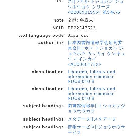
link
ズ||ワカル トショカン ジョ
ウホウガク シリーズ
<BB00931555> 第3巻//b
note
文献: 各章末
NCID
BB22547522
text language code
Japanese
author link
日本図書館情報学会研究委
員会||ニホン トショカン ジ
ョウホウ ガッカイ ケンキュ
ウ イインカイ
<AU00001752>
classification
Libraries, Library and
information sciences
NDC8:010.8
classification
Libraries, Library and
information sciences
NDC9:010.8
subject headings
図書館情報学||トショカンジ
ョウホウガク
subject headings
メタデータ||メタデータ
subject headings
情報サービス||ジョウホウサ
ービス