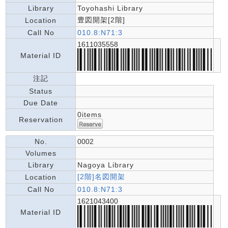
Library
Toyohashi Library
豊図開架[2階]
Location
Call No
010.8:N71:3
1611035558
Material ID
注記
Status
Due Date
0items
Reservation
No.
0002
Volumes
Library
Nagoya Library
[2階]名図開架
Location
Call No
010.8:N71:3
1621043400
Material ID