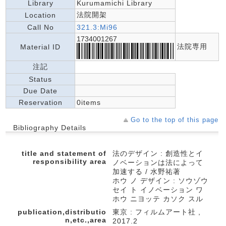
Library
Kurumamichi Library
法院開架
Location
Call No
321.3:Mi96
1734001267
法院専用
Material ID
注記
Status
Due Date
Reservation
0items
Go to the top of this page
Bibliography Details
title and statement of
法のデザイン : 創造性とイ
responsibility area
ノベーションは法によって
加速する / 水野祐著
ホウ ノ デザイン : ソウゾウ
セイ ト イノベーション ワ
ホウ ニヨッテ カソク スル
publication,distributio
東京 : フィルムアート社 ,
n,etc.,area
2017.2