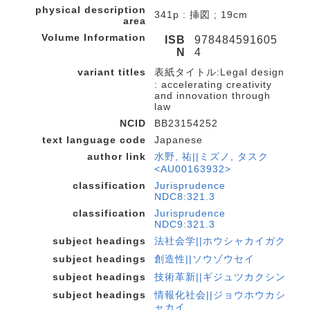
physical description
341p : 挿図 ; 19cm
area
Volume Information
ISB
978484591605
N
4
variant titles
表紙タイトル:Legal design
: accelerating creativity
and innovation through
law
NCID
BB23154252
text language code
Japanese
author link
水野, 祐||ミズノ, タスク
<AU00163932>
classification
Jurisprudence
NDC8:321.3
classification
Jurisprudence
NDC9:321.3
subject headings
法社会学||ホウシャカイガク
subject headings
創造性||ソウゾウセイ
subject headings
技術革新||ギジュツカクシン
subject headings
情報化社会||ジョウホウカシ
ャカイ