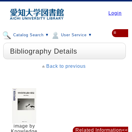
Login
≡
Catalog Search ▼
User Service ▼
Bibliography Details
Back to previous
image by
Related Information<<
Knowledge