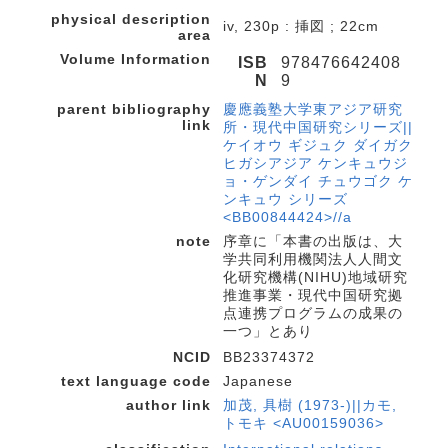
physical description
iv, 230p : 挿図 ; 22cm
area
Volume Information
ISB
978476642408
N
9
parent bibliography
慶應義塾大学東アジア研究
link
所・現代中国研究シリーズ||
ケイオウ ギジュク ダイガク
ヒガシアジア ケンキュウジ
ョ・ゲンダイ チュウゴク ケ
ンキュウ シリーズ
<BB00844424>//a
note
序章に「本書の出版は、大
学共同利用機関法人人間文
化研究機構(NIHU)地域研究
推進事業・現代中国研究拠
点連携プログラムの成果の
一つ」とあり
NCID
BB23374372
text language code
Japanese
author link
加茂, 具樹 (1973-)||カモ,
トモキ <AU00159036>