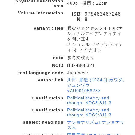
physical description
409p : 挿図 ; 22cm
area
Volume Information
ISB
978463467246
N
8
variant titles
異なりアクセスタイトル:ナ
ショナルアイデンティティ
を問い直す
ナショナル アイデンティテ
ィ オ トイナオス
note
参考文献あり
NCID
BB24808321
text language code
Japanese
author link
川田, 順造 (1934-)||カワダ,
ジュンゾウ
<AU00105623>
classification
Political theory and
thought NDC8:311.3
classification
Political theory and
thought NDC9:311.3
subject headings
ナショナリズム||ナショナリ
ズム