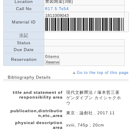
豊図開架[3階]
Location
Call No
817.5:Ts54
1811009043
Material ID
注記
Status
Due Date
0items
Reservation
Go to the top of this page
Bibliography Details
title and statement of
現代文解釋法 / 塚本哲三著
responsibility area
ゲンダイブン カイシャクホ
ウ
publication,distributio
東京 : 論創社 , 2017.11
n,etc.,area
physical description
xviii, 745p ; 20cm
area