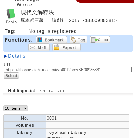
Worker
現代文解釋法
塚本哲三著. -- 論創社, 2017. <BB00985381>
Tag:
No tag is registered
Functions:
Details
URL:
HoldingsList
1
-
1
of about
1
No.
0001
Volumes
Library
Toyohashi Library