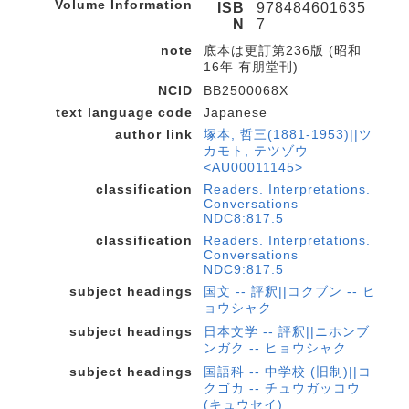
Volume Information
ISB
978484601635
N
7
note
底本は更訂第236版 (昭和
16年 有朋堂刊)
NCID
BB2500068X
text language code
Japanese
author link
塚本, 哲三(1881-1953)||ツ
カモト, テツゾウ
<AU00011145>
classification
Readers. Interpretations.
Conversations
NDC8:817.5
classification
Readers. Interpretations.
Conversations
NDC9:817.5
subject headings
国文 -- 評釈||コクブン -- ヒ
ョウシャク
subject headings
日本文学 -- 評釈||ニホンブ
ンガク -- ヒョウシャク
subject headings
国語科 -- 中学校 (旧制)||コ
クゴカ -- チュウガッコウ
(キュウセイ)