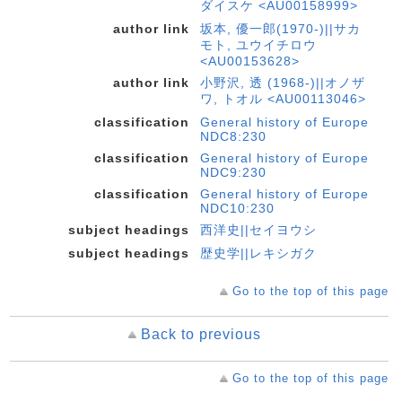
ダイスケ <AU00158999>
author link
坂本, 優一郎(1970-)||サカ
モト, ユウイチロウ
<AU00153628>
author link
小野沢, 透 (1968-)||オノザ
ワ, トオル <AU00113046>
classification
General history of Europe
NDC8:230
classification
General history of Europe
NDC9:230
classification
General history of Europe
NDC10:230
subject headings
西洋史||セイヨウシ
subject headings
歴史学||レキシガク
Go to the top of this page
Back to previous
Go to the top of this page