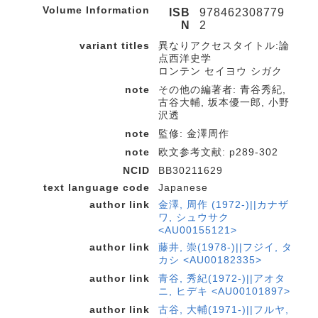
Volume Information
ISB
978462308779
N
2
variant titles
異なりアクセスタイトル:論
点西洋史学
ロンテン セイヨウ シガク
note
その他の編著者: 青谷秀紀,
古谷大輔, 坂本優一郎, 小野
沢透
note
監修: 金澤周作
note
欧文参考文献: p289-302
NCID
BB30211629
text language code
Japanese
author link
金澤, 周作 (1972-)||カナザ
ワ, シュウサク
<AU00155121>
author link
藤井, 崇(1978-)||フジイ, タ
カシ <AU00182335>
author link
青谷, 秀紀(1972-)||アオタ
ニ, ヒデキ <AU00101897>
author link
古谷, 大輔(1971-)||フルヤ,