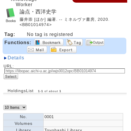
Worker
論点・西洋史学
藤井崇 [ほか] 編著. -- ミネルヴァ書房, 2020.
<BB01014974>
Tag:
No tag is registered
Functions:
Details
URL:
HoldingsList
1
-
1
of about
1
No.
0001
Volumes
Library
Toyohashi Library