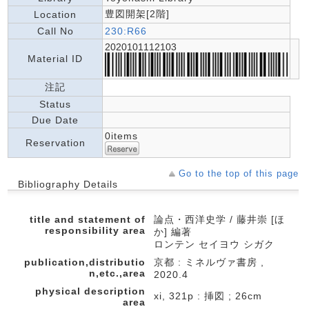
豊図開架[2階]
Location
Call No
230:R66
2020101112103
Material ID
注記
Status
Due Date
0items
Reservation
Go to the top of this page
Bibliography Details
title and statement of
論点・西洋史学 / 藤井崇 [ほ
responsibility area
か] 編著
ロンテン セイヨウ シガク
publication,distributio
京都 : ミネルヴァ書房 ,
n,etc.,area
2020.4
physical description
xi, 321p : 挿図 ; 26cm
area