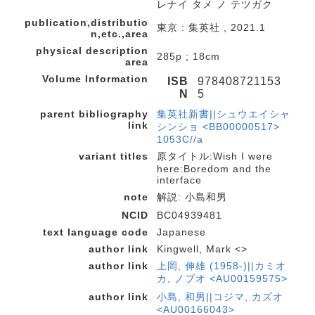
レナイ タメ ノ テツガク
publication,distributio
東京 : 集英社 , 2021.1
n,etc.,area
physical description
285p ; 18cm
area
Volume Information
ISB
978408721153
N
5
parent bibliography
集英社新書||シュウエイシャ
link
シンショ <BB00000517>
1053C//a
variant titles
原タイトル:Wish I were
here:Boredom and the
interface
note
解説: 小島和男
NCID
BC04939481
text language code
Japanese
author link
Kingwell, Mark <>
author link
上岡, 伸雄 (1958-)||カミオ
カ, ノブオ <AU00159575>
author link
小島, 和男||コジマ, カズオ
<AU00166043>