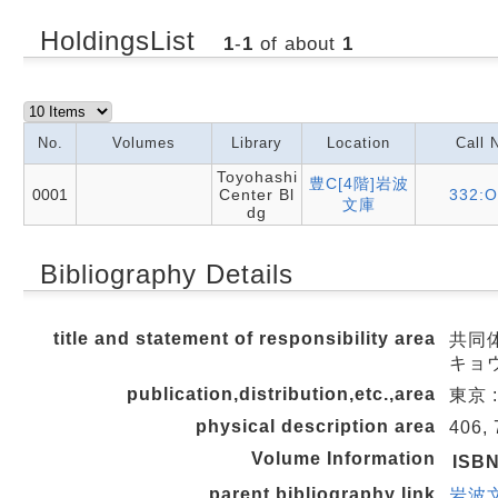
HoldingsList
1
-
1
of about
1
No.
Volumes
Library
Location
Call 
Toyohashi
豊C[4階]岩波
0001
Center Bl
332:O
文庫
dg
Bibliography Details
title and statement of responsibility area
共同体
キョウ
publication,distribution,etc.,area
東京 :
physical description area
406, 
Volume Information
ISB
parent bibliography link
岩波文庫