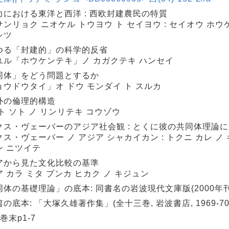
力における東洋と西洋 : 西欧封建農民の特質
ンリョク ニオケル トウヨウ ト セイヨウ : セイオウ ホウ
シツ
ゆる「封建的」の科学的反省
ユル「ホウケンテキ」ノ カガクテキ ハンセイ
同体」をどう問題とするか
ョウドウタイ」オ ドウ モンダイ ト スルカ
外の倫理的構造
ト ソト ノ リンリテキ コウゾウ
クス・ヴェーバーのアジア社会観 : とくに彼の共同体理論
ス・ヴェーバー ノ アジア シャカイカン : トクニ カレ ノ
ン ニツイテ
アから見た文化比較の基準
 カラ ミタ ブンカ ヒカク ノ キジュン
同体の基礎理論」の底本: 同書名の岩波現代文庫版(2000年刊
の底本: 「大塚久雄著作集」(全十三巻, 岩波書店, 1969-70年
 巻末p1-7