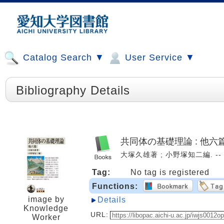
Catalog Search ▼
User Service ▼
Bibliography Details
共同体の基礎理論 : 他六
大塚久雄著 ; 小野塚知二編. -- 岩波
Tag:
No tag is registered
Functions:
image by
Details
Knowledge
URL:
Worker