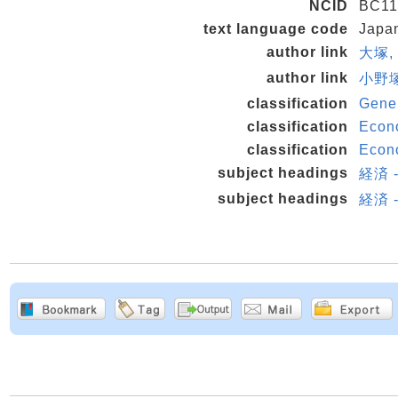
NCID
BC11
text language code
Japa
author link
大塚, 
author link
小野塚,
classification
Gener
classification
Econo
classification
Econo
subject headings
経済 
subject headings
経済 