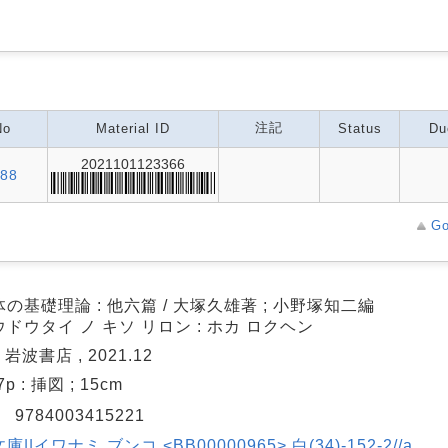
注記
No
Material ID
Status
Du
2021101123366
88
Go
の基礎理論 : 他六篇 / 大塚久雄著 ; 小野塚知二編
ドウタイ ノ キソ リロン : ホカ ロクヘン
 岩波書店 , 2021.12
7p : 挿図 ; 15cm
N
9784003415221
||イワナミ ブンコ <BB00000965> 白(34)-152-2//a