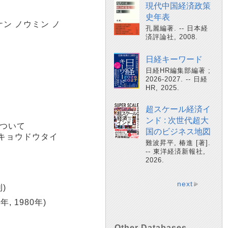
現代中国経済政策
史年表
ケン ノウミン ノ
孔麗編著. -- 日本経
済評論社, 2008.
日経キーワード
日経HR編集部編著 ;
2026-2027. -- 日経
HR, 2025.
超スケール経済イ
ンド : 次世代超大
について
国のビジネス地図
 キョウドウタイ
難波昇平, 椿進 [著].
-- 東洋経済新報社,
2026.
next
)
, 1980年)
Other Databases