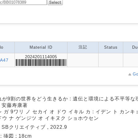
注記
No
Material ID
Status
Du
2024201114005
:A47
Go
れが9割の世界をどう生きるか : 遺伝と環境による不平等
/ 安藤寿康著
 ガ 9ワリ ノ セカイ オ ドウ イキル カ : イデン ト カンキ
ウ ナ ゲンジツ オ イキヌク ショホウセン
: SBクリエイティブ , 2022.9
 : 挿図 ; 18cm