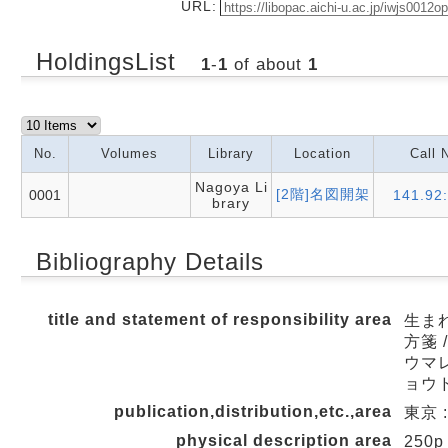
URL:
HoldingsList
1
-
1
of about
1
No.
Volumes
Library
Location
Call 
Nagoya Li
[2階]名図開架
0001
141.92
brary
Bibliography Details
title and statement of responsibility area
生ま
方箋 
ウマレ
ョウド
publication,distribution,etc.,area
東京 
physical description area
250p