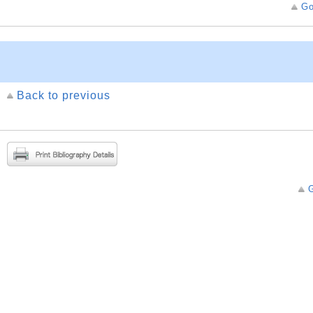
Go
Back to previous
G