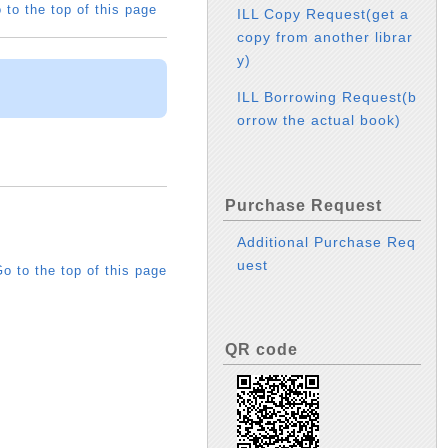
 to the top of this page
ILL Copy Request(get a
copy from another librar
y)
ILL Borrowing Request(b
orrow the actual book)
Purchase Request
Additional Purchase Req
uest
o to the top of this page
QR code