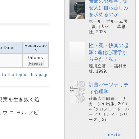
苦痛の心理学 : な
ぜ人は自ら苦しみ
を求めるのか
ポール・ブルーム著
; 夏目大訳. -- 草思
社, 2025.
性・死・快楽の起
Reservatio
e Date
n
源 : 進化心理学か
0items
らみた「私」
蛭川立著. -- 福村出
版, 1999.
 to the top of this page
計量パーソナリテ
ィ心理学
荘島宏二郎編. -- ナ
な現実を生き抜く処
カニシヤ出版, 2017.
-- (クロスロード・パ
ョウ ニ ヨル フビ
ーソナリティ・シリ
ーズ ; 3).
next