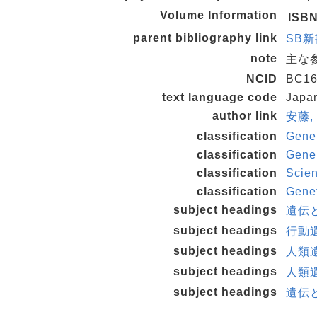
Volume Information
ISB
parent bibliography link
SB新書
note
主な参
NCID
BC16
text language code
Japa
author link
安藤, 
classification
Gene
classification
Gene
classification
Scie
classification
Gene
subject headings
遺伝と
subject headings
行動
subject headings
人類
subject headings
人類
subject headings
遺伝と