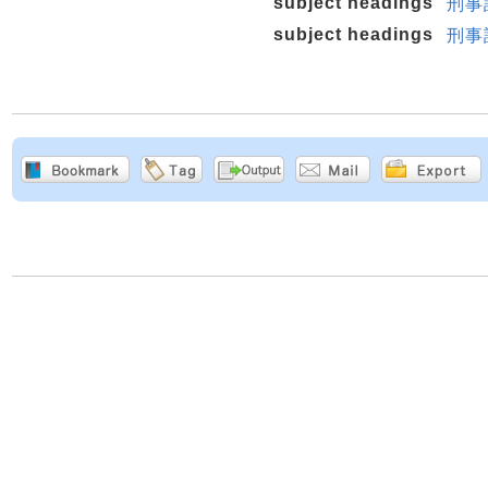
subject headings
刑事
subject headings
刑事