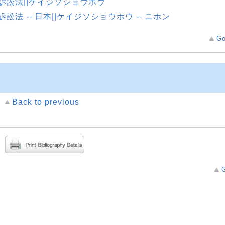
訴訟法||ケイジソショウホウ
訴訟法 -- 日本||ケイジソショウホウ -- ニホン
Go
Back to previous
G