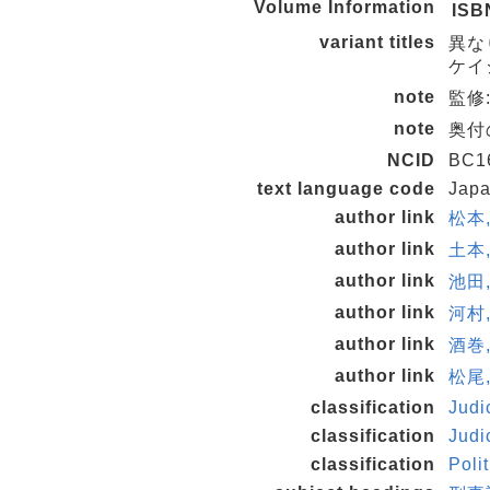
Volume Information
ISB
variant titles
異な
ケイ
note
監修
note
奥付
NCID
BC1
text language code
Jap
author link
松本,
author link
土本,
author link
池田,
author link
河村,
author link
酒巻,
author link
松尾,
classification
Judi
classification
Judi
classification
Poli