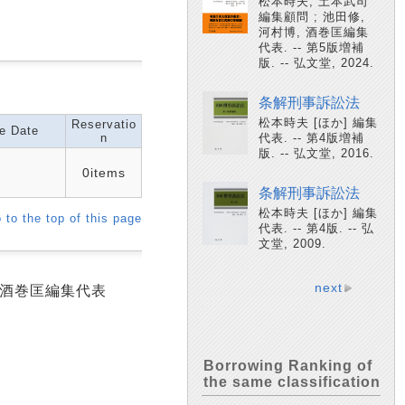
松本時夫, 土本武司
編集顧問 ; 池田修,
河村博, 酒巻匡編集
代表. -- 第5版増補
版. -- 弘文堂, 2024.
条解刑事訴訟法
松本時夫 [ほか] 編集
Reservatio
e Date
n
代表. -- 第4版増補
版. -- 弘文堂, 2016.
0items
条解刑事訴訟法
松本時夫 [ほか] 編集
 to the top of this page
代表. -- 第4版. -- 弘
文堂, 2009.
next
, 酒巻匡編集代表
Borrowing Ranking of
the same classification