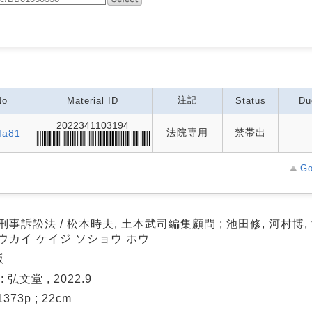
注記
No
Material ID
Status
Du
2022341103194
法院専用
禁帯出
Ma81
Go
刑事訴訟法 / 松本時夫, 土本武司編集顧問 ; 池田修, 河村博
ウカイ ケイジ ソショウ ホウ
版
: 弘文堂 , 2022.9
 1373p ; 22cm