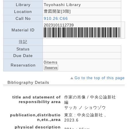
Library
Toyohashi Library
豊図開架[3階]
Location
Call No
910.26:C66
2023101112739
Material ID
注記
Status
Due Date
0items
Reservation
Go to the top of this page
Bibliography Details
title and statement of
作家の肖像 / 中央公論新社
responsibility area
編
サッカ ノ ショウゾウ
publication,distributio
東京 : 中央公論新社 ,
n,etc.,area
2023.6
physical description