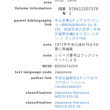
391p ; 16cm
area
Volume Information
ISB
978412207379
N
1
parent bibliography
中公文庫||チュウコウ ブン
link
コ <BB00000649> [ち-8-
18] . 対談日本の文学 / 中央
公論新社編||タイダン ニホ
ン ノ ブンガク//aa
note
1971年中央公論社刊を3分
冊に再編集
note
シリーズ番号はブックジャ
ケットによる
NCID
BD0267620X
text language code
Japanese
author link
中央公論新社||チュウオウ
コウロン シンシャ
<AU00146620>
classification
Japanese literature
NDC9:910.26
classification
Japanese literature
NDC10:910.26