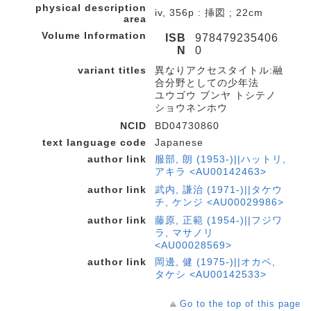
physical description
iv, 356p : 挿図 ; 22cm
area
Volume Information
ISB
978479235406
N
0
variant titles
異なりアクセスタイトル:融
合分野としての少年法
ユウゴウ ブンヤ トシテノ
ショウネンホウ
NCID
BD04730860
text language code
Japanese
author link
服部, 朗 (1953-)||ハットリ,
アキラ <AU00142463>
author link
武内, 謙治 (1971-)||タケウ
チ, ケンジ <AU00029986>
author link
藤原, 正範 (1954-)||フジワ
ラ, マサノリ
<AU00028569>
author link
岡邊, 健 (1975-)||オカベ,
タケシ <AU00142533>
Go to the top of this page