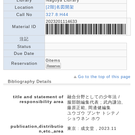
Library
Nagoya Library
[2階]名図開架
Location
Call No
327.8:H44
2023201114633
Material ID
注記
Status
Due Date
0items
Reservation
Go to the top of this page
Bibliography Details
title and statement of
融合分野としての少年法 /
responsibility area
服部朗編集代表 ; 武内謙治,
藤原正範, 岡邊健編集
ユウゴウ ブンヤ トシテノ
ショウネン ホウ
publication,distributio
東京 : 成文堂 , 2023.11
n,etc.,area