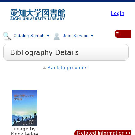
Login
≡
Catalog Search ▼
User Service ▼
Bibliography Details
Back to previous
image by
Related Information<<
Knowledge