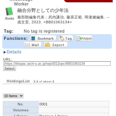
Worker
融合分野としての少年法
服部朗編集代表 ; 武内謙治, 藤原正範, 岡邊健編集. --
成文堂, 2023. <BB01063134>
Tag:
No tag is registered
Functions:
Details
URL:
HoldingsList
1
-
1
of about
1
No.
0001
Volumes