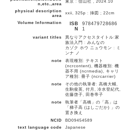
東京 : 信山社 , 2024.10
n,etc.,area
physical description
xxii, 325p : 挿図 ; 22cm
area
Volume Information
ISB
978479728686
N
1
variant titles
異なりアクセスタイトル:家
族法入門 : みんなの
カゾク ホウ ニュウモン : ミ
ンナ ノ
note
表現種別: テキスト
(ncrcontent), 機器種別: 機
器不用 (ncrmedia), キャリ
ア種別: 冊子 (ncrcarrier)
note
その他の執筆者: 高橋大輔,
生駒俊英, 付月, 冷水登紀代,
佐藤啓子, 田巻帝子
note
執筆者「高橋」の「高」は
「梯子高 (はしごだか) 」の
置き換え
NCID
BD09454589
text language code
Japanese