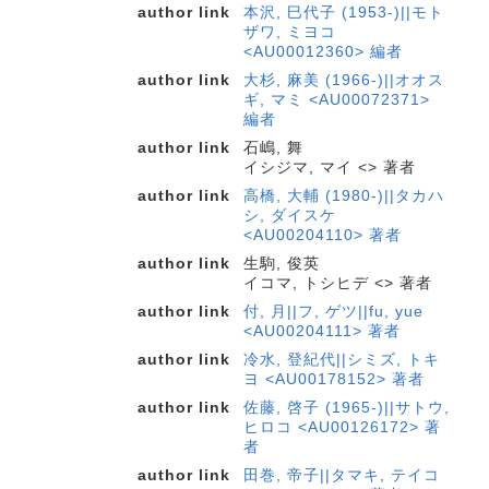
author link
本沢, 巳代子 (1953-)||モト
ザワ, ミヨコ
<AU00012360> 編者
author link
大杉, 麻美 (1966-)||オオス
ギ, マミ <AU00072371>
編者
author link
石嶋, 舞
イシジマ, マイ <> 著者
author link
高橋, 大輔 (1980-)||タカハ
シ, ダイスケ
<AU00204110> 著者
author link
生駒, 俊英
イコマ, トシヒデ <> 著者
author link
付, 月||フ, ゲツ||fu, yue
<AU00204111> 著者
author link
冷水, 登紀代||シミズ, トキ
ヨ <AU00178152> 著者
author link
佐藤, 啓子 (1965-)||サトウ,
ヒロコ <AU00126172> 著
者
author link
田巻, 帝子||タマキ, テイコ