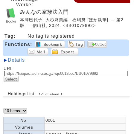
Worker
みんなの家族法入門
本澤巳代子, 大杉麻美編 ; 石嶋舞 [ほか執筆]. -- 第2
版. -- 信山社, 2024. <BB01079892>
Tag:
No tag is registered
Functions:
Details
URL:
HoldingsList
1
-
1
of about
1
No.
0001
Volumes