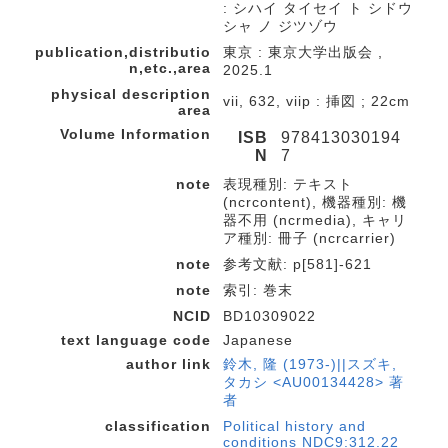
: シハイ タイセイ ト シドウ
シャ ノ ジツゾウ
publication,distributio
東京 : 東京大学出版会 ,
n,etc.,area
2025.1
physical description
vii, 632, viip : 挿図 ; 22cm
area
Volume Information
ISB
978413030194
N
7
note
表現種別: テキスト
(ncrcontent), 機器種別: 機
器不用 (ncrmedia), キャリ
ア種別: 冊子 (ncrcarrier)
note
参考文献: p[581]-621
note
索引: 巻末
NCID
BD10309022
text language code
Japanese
author link
鈴木, 隆 (1973-)||スズキ,
タカシ <AU00134428> 著
者
classification
Political history and
conditions NDC9:312.22