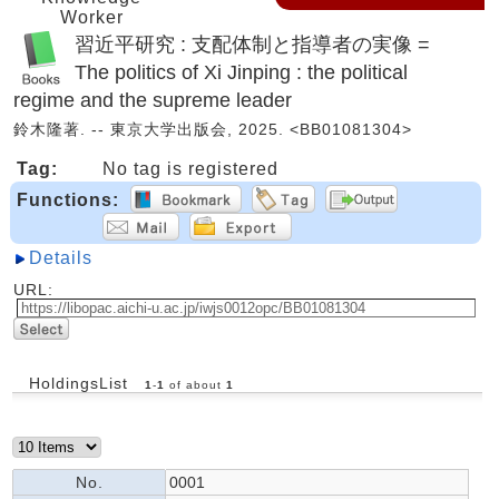
Worker
習近平研究 : 支配体制と指導者の実像 =
The politics of Xi Jinping : the political
regime and the supreme leader
鈴木隆著. -- 東京大学出版会, 2025. <BB01081304>
Tag:
No tag is registered
Functions:
Details
URL:
HoldingsList
1
-
1
of about
1
No.
0001