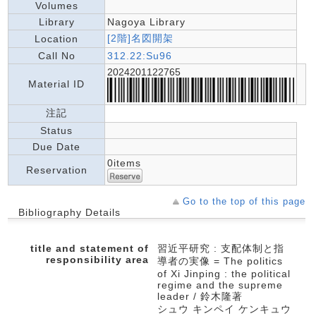
Volumes
Library
Nagoya Library
[2階]名図開架
Location
Call No
312.22:Su96
2024201122765
Material ID
注記
Status
Due Date
0items
Reservation
Go to the top of this page
Bibliography Details
title and statement of
習近平研究 : 支配体制と指
responsibility area
導者の実像 = The politics
of Xi Jinping : the political
regime and the supreme
leader / 鈴木隆著
シュウ キンペイ ケンキュウ