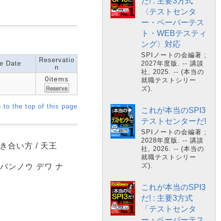
だ! : 主要3方式
〈テストセンタ
ー・ペーパーテス
ト・WEBテスティ
ング〉対応
SPIノートの会編著 ;
Reservatio
e Date
2027年度版. -- 講談
n
社, 2025. -- (本当の
0items
就職テストシリー
ズ).
 to the top of this page
これが本当のSPI3
テストセンターだ!
SPIノートの会編著 ;
2028年度版. -- 講談
合い方 / 天王
社, 2026. -- (本当の
就職テストシリー
ズ).
 バンノウ デワ ナ
これが本当のSPI3
だ! : 主要3方式
「テストセンタ
ー・ペーパーテス