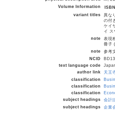
Volume Information
ISB
variant titles
異な
の付
ケイザ
イ ス
note
表現種
冊子 (n
note
参考文献
NCID
BD13
text language code
Japa
author link
天王寺
classification
Busi
classification
Busi
classification
Econ
subject headings
会計|
subject headings
企業