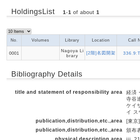
HoldingsList
1
-
1
of about
1
No.
Volumes
Library
Location
Call 
Nagoya Li
[2階]名図開架
0001
336.9:
brary
Bibliography Details
title and statement of responsibility area
経済
寺谷
ケイザ
イ ス
publication,distribution,etc.,area
[東京]
publication,distribution,etc.,area
頒布表
physical description area
iii, 