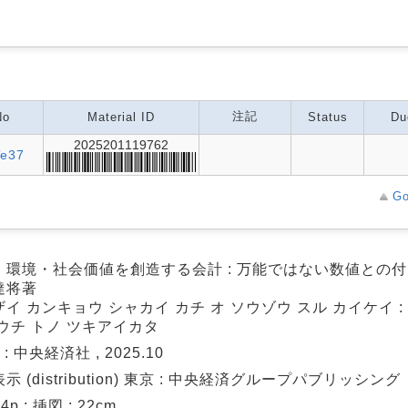
注記
No
Material ID
Status
Du
2025201119762
Te37
Go
・環境・社会価値を創造する会計 : 万能ではない数値との付き
達将著
イ カンキョウ シャカイ カチ オ ソウゾウ スル カイケイ :
ウチ トノ ツキアイカタ
 : 中央経済社 , 2025.10
示 (distribution) 東京 : 中央経済グループパブリッシング
214p : 挿図 ; 22cm