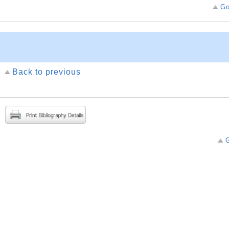
Go
Back to previous
G