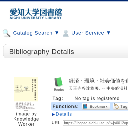
Catalog Search ▼
User Service ▼
Bibliography Details
経済・環境・社会価値を創
天王寺谷達将著. -- 中央経済社, 2
Tag:
No tag is registered
Functions:
image by
Details
Knowledge
URL:
Worker