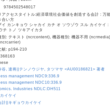
N
9784502548017
りアクセスタイトル:経済環境社会価値を創造する会計 : 万
き合い方
イ カンキョウ シャカイ カチ オ ソウゾウ スル カイケイ :
ウチ トノ ツキアイカタ
別: テキスト (ncrcontent), 機器種別: 機器不用 (ncrmedi
crcarrier)
: p194-210
368163
nese
谷, 達将||テンノウジヤ, タツマサ <AU00186821> 著者
ness management NDC9:336.9
ness management NDC10:336.9
omics. Industries NDLC:DH511
|カイケイ
会計||キギョウカイケイ