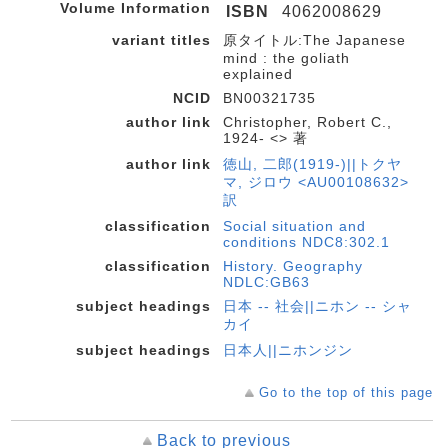
Volume Information
ISBN
4062008629
variant titles
原タイトル:The Japanese
mind : the goliath
explained
NCID
BN00321735
author link
Christopher, Robert C.,
1924- <> 著
author link
徳山, 二郎(1919-)||トクヤ
マ, ジロウ <AU00108632>
訳
classification
Social situation and
conditions NDC8:302.1
classification
History. Geography
NDLC:GB63
subject headings
日本 -- 社会||ニホン -- シャ
カイ
subject headings
日本人||ニホンジン
Go to the top of this page
Back to previous