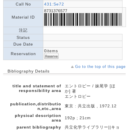
Call No
431:Se72
8731376577
Material ID
注記
Status
Due Date
0items
Reservation
Go to the top of this page
Bibliography Details
title and statement of
エントロピー / 妹尾学 [ほ
responsibility area
か] 著
エントロピー
publication,distributio
東京 : 共立出版 , 1972.12
n,etc.,area
physical description
192p ; 21cm
area
parent bibliography
共立化学ライブラリー||キョ