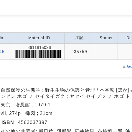
注記
No
Material ID
Status
Du
8611815026
45
J35759
Go
自然保護の生態学 : 野生生物の保護と管理 / 本谷勲 [ほか]
シゼン ホゴ ノ セイタイガク : ヤセイ セイブツ ノ ホゴ ト
東京 : 培風館 , 1979.1
vii, 274p : 挿図 ; 21cm
ISBN
4563037397
その他の共著者: 朝日稔, 阿部學, 広井敏男, 布施慎一郎, 