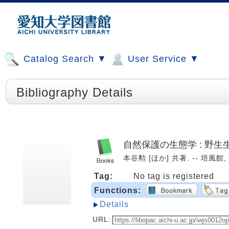
Catalog Search ▼
User Service ▼
Bibliography Details
自然保護の生態学 : 野
本谷勲 [ほか] 共著. -- 培風館, 1
Tag:
No tag is registered
Functions:
Details
URL: