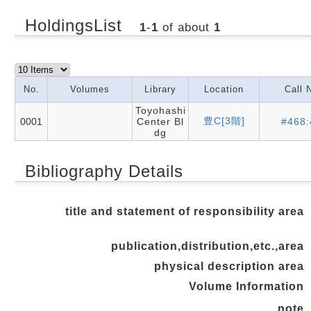
HoldingsList
1
-
1
of about
1
No.
Volumes
Library
Location
Call 
Toyohashi
豊C[3階]
0001
Center Bl
#468:
dg
Bibliography Details
title and statement of responsibility area
publication,distribution,etc.,area
physical description area
Volume Information
note