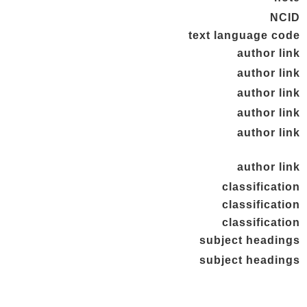
NCID
text language code
author link
author link
author link
author link
author link
author link
classification
classification
classification
subject headings
subject headings