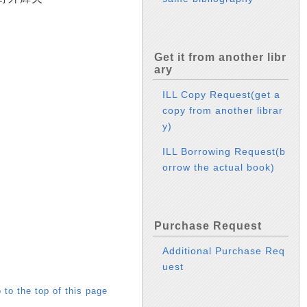
Get it from another libr
ary
ILL Copy Request(get a
copy from another librar
y)
ILL Borrowing Request(b
orrow the actual book)
Purchase Request
Additional Purchase Req
uest
 to the top of this page