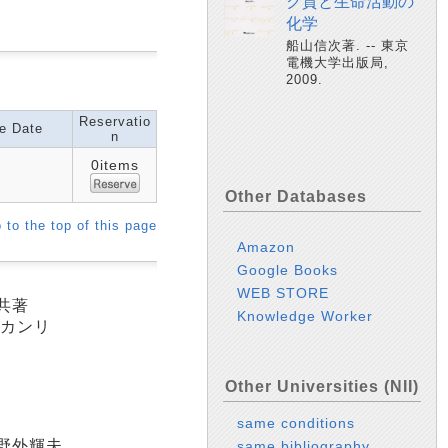
ク質と生命活動の
化学
船山信次著. -- 東京
電機大学出版局,
2009.
Reservatio
e Date
n
0items
Other Databases
 to the top of this page
Amazon
Google Books
WEB STORE
 共著
Knowledge Worker
 カンリ
Other Universities (NII)
same conditions
沖野外輝夫
same bibliography