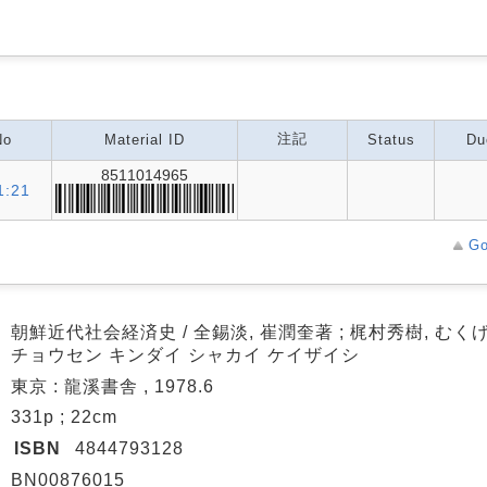
注記
No
Material ID
Status
Du
8511014965
1:21
Go
朝鮮近代社会経済史 / 全錫淡, 崔潤奎著 ; 梶村秀樹, むく
チョウセン キンダイ シャカイ ケイザイシ
東京 : 龍溪書舎 , 1978.6
331p ; 22cm
ISBN
4844793128
BN00876015