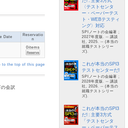
だ! : 主要3方式
〈テストセンタ
ー・ペーパーテス
ト・WEBテスティ
ング〉対応
SPIノートの会編著 ;
Reservatio
e Date
2027年度版. -- 講談
n
社, 2025. -- (本当の
就職テストシリー
0items
ズ).
これが本当のSPI3
 to the top of this page
テストセンターだ!
SPIノートの会編著 ;
2028年度版. -- 講談
社, 2026. -- (本当の
げの会訳
就職テストシリー
ズ).
これが本当のSPI3
だ! : 主要3方式
「テストセンタ
ー・ペーパーテス