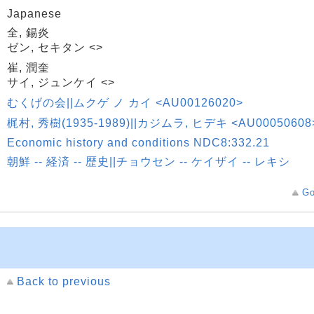
Japanese
全, 錫炎
ゼン, セキタン <>
崔, 潤奎
サイ, ジュンケイ <>
むくげの会||ムクゲ ノ カイ <AU00126020>
梶村, 秀樹(1935-1989)||カジムラ, ヒデキ <AU00050608
Economic history and conditions NDC8:332.21
朝鮮 -- 経済 -- 歴史||チョウセン -- ケイザイ -- レキシ
Go
Back to previous