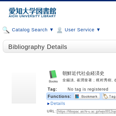
Catalog Search ▼
User Service ▼
Bibliography Details
朝鮮近代社会経済史
全錫淡, 崔潤奎著 ; 梶村秀樹, むく
Tag:
No tag is registered
Functions:
Details
URL: