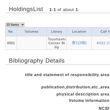
HoldingsList
1
-
1
of about
1
No.
Volumes
Library
Location
Call 
Toyohashi
豊C[3階]
0001
Center Bl
#332.2
dg
Bibliography Details
title and statement of responsibility area
publication,distribution,etc.,area
physical description area
Volume Information
NCID