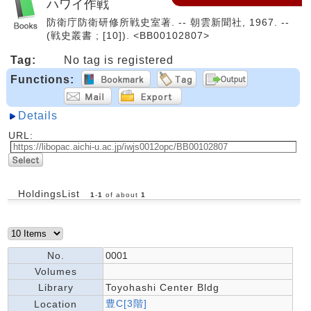
ハワイ作戦
防衛庁防衛研修所戦史室著. -- 朝雲新聞社, 1967. --
(戦史叢書 ; [10]). <BB00102807>
Tag:
No tag is registered
Functions:
Details
URL:
HoldingsList
1
-
1
of about
1
No.
0001
Volumes
Library
Toyohashi Center Bldg
豊C[3階]
Location