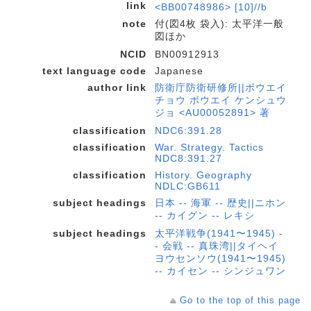
link
<BB00748986> [10]//b
note
付(図4枚 袋入): 太平洋一般
図ほか
NCID
BN00912913
text language code
Japanese
author link
防衛庁防衛研修所||ボウエイ
チョウ ボウエイ ケンシュウ
ジョ <AU00052891> 著
classification
NDC6:391.28
classification
War. Strategy. Tactics
NDC8:391.27
classification
History. Geography
NDLC:GB611
subject headings
日本 -- 海軍 -- 歴史||ニホン
-- カイグン -- レキシ
subject headings
太平洋戦争(1941〜1945) -
- 会戦 -- 真珠湾||タイヘイ
ヨウセンソウ(1941〜1945)
-- カイセン -- シンジュワン
Go to the top of this page