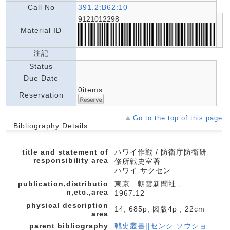
Call No
391.2:B62:10
9121012298
Material ID
注記
Status
Due Date
0items
Reservation
Go to the top of this page
Bibliography Details
title and statement of
ハワイ作戦 / 防衛庁防衛研
responsibility area
修所戦史室著
ハワイ サクセン
publication,distributio
東京 : 朝雲新聞社 ,
n,etc.,area
1967.12
physical description
14, 685p, 図版4p ; 22cm
area
parent bibliography
戦史叢書||センシ ソウショ