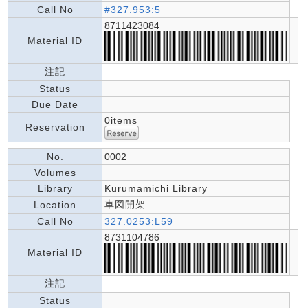
Call No
#327.953:5
8711423084
Material ID
注記
Status
Due Date
0items
Reservation
No.
0002
Volumes
Library
Kurumamichi Library
車図開架
Location
Call No
327.0253:L59
8731104786
Material ID
注記
Status