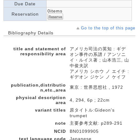
Due Date
0items
Reservation
Go to the top of this page
Bibliography Details
title and statement of
アメリカ司法の英知 : ギデ
responsibility area
オン事件の系譜 / アンソニ
イ・ルイス著 ; 山本浩三, 山
中俊夫訳
アメリカ シホウ ノ エイチ :
ギデオン ジケン ノ ケイフ
publication,distributio
東京 : 世界思想社 , 1972
n,etc.,area
physical description
4, 294, 6p ; 22cm
area
variant titles
原タイトル:Gideon's
trumpet
note
主要参考文献: p289-291
NCID
BN01099905
text language code
Japanese