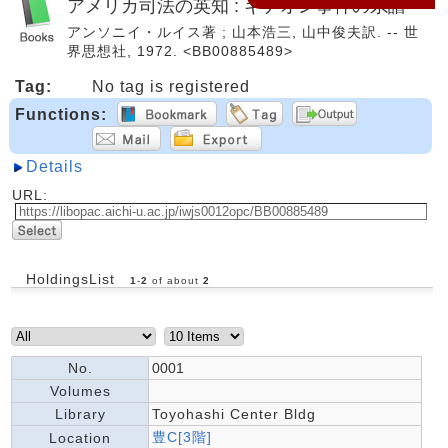
アメリカ司法の英知 : ギデオン事件の系譜
アンソニイ・ルイス著 ; 山本浩三, 山中俊夫訳. -- 世
界思想社, 1972. <BB00885489>
Tag:
No tag is registered
Functions:
Details
URL:
HoldingsList
1
-
2
of about
2
No.
0001
Volumes
Library
Toyohashi Center Bldg
豊C[3階]
Location