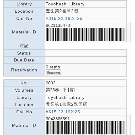
Library
Toyohashi Library
豊図第2書庫2階
Location
Call No
#315.22:162ii:25
8621135473
Material ID
注記
Status
Due Date
0items
Reservation
No.
0002
第25卷 : 平 [装]
Volumes
Library
Toyohashi Library
豊図第1書庫2階国研
Location
Call No
#315.22:162:25
3043366591
Material ID