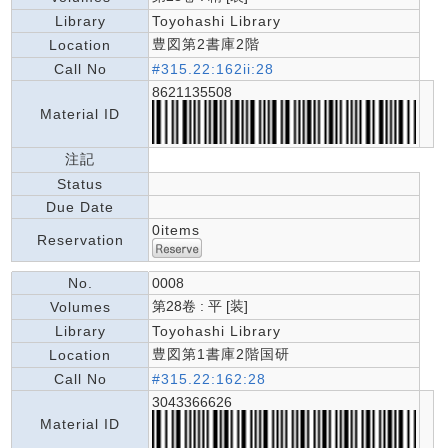
Library
Toyohashi Library
豊図第2書庫2階
Location
Call No
#315.22:162ii:28
8621135508
Material ID
注記
Status
Due Date
0items
Reservation
No.
0008
第28卷 : 平 [装]
Volumes
Library
Toyohashi Library
豊図第1書庫2階国研
Location
Call No
#315.22:162:28
3043366626
Material ID