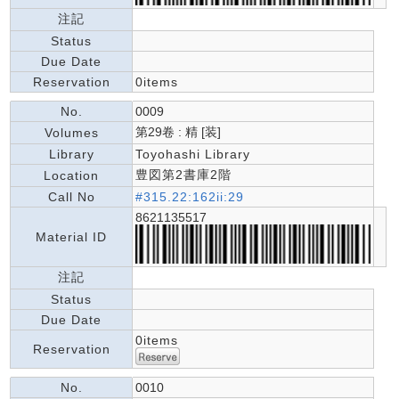
注記
Status
Due Date
Reservation
0items
No.
0009
第29卷 : 精 [装]
Volumes
Library
Toyohashi Library
豊図第2書庫2階
Location
Call No
#315.22:162ii:29
8621135517
Material ID
注記
Status
Due Date
0items
Reservation
No.
0010