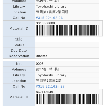
第26卷 : 平 [装]
Volumes
Library
Toyohashi Library
豊図第1書庫2階国研
Location
Call No
#315.22:162:26
3043366608
Material ID
注記
Status
Due Date
Reservation
0items
No.
0005
第27卷 : 精 [装]
Volumes
Library
Toyohashi Library
豊図第2書庫2階
Location
Call No
#315.22:162ii:27
8621135491
Material ID