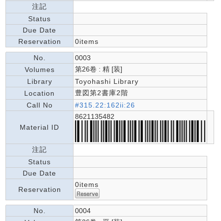
注記
Status
Due Date
Reservation
0items
No.
0003
第26卷 : 精 [装]
Volumes
Library
Toyohashi Library
豊図第2書庫2階
Location
Call No
#315.22:162ii:26
8621135482
Material ID
注記
Status
Due Date
0items
Reservation
No.
0004