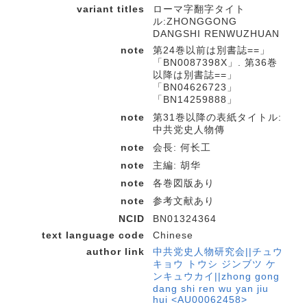
variant titles
ローマ字翻字タイト
ル:ZHONGGONG
DANGSHI RENWUZHUAN
note
第24巻以前は別書誌==」
「BN0087398X」. 第36巻
以降は別書誌==」
「BN04626723」
「BN14259888」
note
第31巻以降の表紙タイトル:
中共党史人物傳
note
会長: 何长工
note
主編: 胡华
note
各巻図版あり
note
参考文献あり
NCID
BN01324364
text language code
Chinese
author link
中共党史人物研究会||チュウ
キョウ トウシ ジンブツ ケ
ンキュウカイ||zhong gong
dang shi ren wu yan jiu
hui <AU00062458>