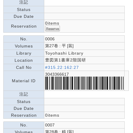
注記
Status
Due Date
0items
Reservation
No.
0006
第27卷 : 平 [装]
Volumes
Library
Toyohashi Library
豊図第1書庫2階国研
Location
Call No
#315.22:162:27
3043366617
Material ID
注記
Status
Due Date
Reservation
0items
No.
0007
第28卷 : 精 [装]
Volumes