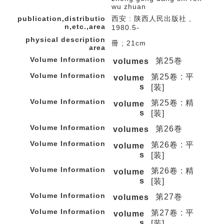
wu zhuan
publication,distributio
西安 : 陕西人民出版社 ,
n,etc.,area
1980.5-
physical description
冊 ; 21cm
area
Volume Information
第25巻
volumes
Volume Information
第25卷 : 平
volume
s
[装]
Volume Information
第25卷 : 精
volume
s
[装]
Volume Information
第26巻
volumes
Volume Information
第26卷 : 平
volume
s
[装]
Volume Information
第26卷 : 精
volume
s
[装]
Volume Information
第27巻
volumes
Volume Information
第27卷 : 平
volume
s
[装]