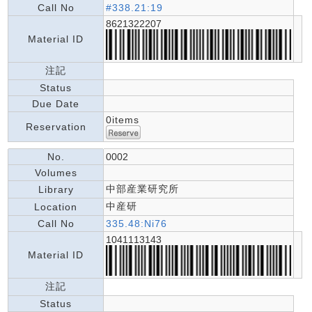
Call No
#338.21:19
8621322207
Material ID
注記
Status
Due Date
0items
Reservation
No.
0002
Volumes
中部産業研究所
Library
中産研
Location
Call No
335.48:Ni76
1041113143
Material ID
注記
Status