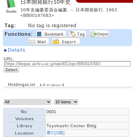
日本開発銀行10年史
10年史編纂委員会編纂. -- 日本開発銀行, 1963.
<BB00147683>
Tag:
No tag is registered
Functions:
Details
URL:
HoldingsList
1
-
3
of about
3
No.
0001
Volumes
Library
Toyohashi Center Bldg
豊C[3階]
Location