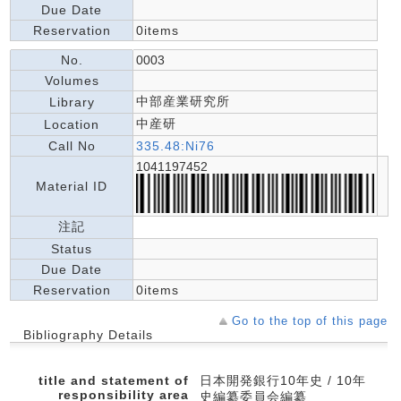
Due Date
Reservation
0items
No.
0003
Volumes
中部産業研究所
Library
中産研
Location
Call No
335.48:Ni76
1041197452
Material ID
注記
Status
Due Date
Reservation
0items
Go to the top of this page
Bibliography Details
title and statement of
日本開発銀行10年史 / 10年
responsibility area
史編纂委員会編纂