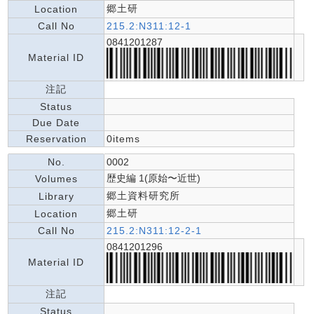
郷土研
Location
Call No
215.2:N311:12-1
0841201287
Material ID
注記
Status
Due Date
Reservation
0items
No.
0002
歴史編 1(原始〜近世)
Volumes
郷土資料研究所
Library
郷土研
Location
Call No
215.2:N311:12-2-1
0841201296
Material ID
注記
Status