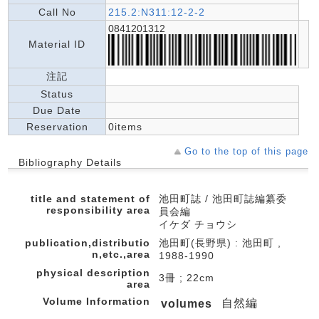
Call No
215.2:N311:12-2-2
0841201312
Material ID
注記
Status
Due Date
Reservation
0items
Go to the top of this page
Bibliography Details
title and statement of
池田町誌 / 池田町誌編纂委
responsibility area
員会編
イケダ チョウシ
publication,distributio
池田町(長野県) : 池田町 ,
n,etc.,area
1988-1990
physical description
3冊 ; 22cm
area
Volume Information
自然編
volumes