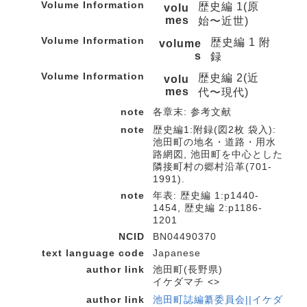
Volume Information
歴史編 1(原
volu
mes
始〜近世)
Volume Information
歴史編 1 附
volume
s
録
Volume Information
歴史編 2(近
volu
mes
代〜現代)
note
各章末: 参考文献
note
歴史編1:附録(図2枚 袋入):
池田町の地名・道路・用水
路網図, 池田町を中心とした
隣接町村の郷村沿革(701-
1991).
note
年表: 歴史編 1:p1440-
1454, 歴史編 2:p1186-
1201
NCID
BN04490370
text language code
Japanese
author link
池田町(長野県)
イケダマチ <>
author link
池田町誌編纂委員会||イケダ