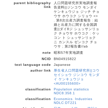
parent bibliography
人口問題研究所実地調査報
link
告資料||ジンコウ モンダイ
ケンキュウジョ ジッチ チョ
ウサ ホウコク シリョウ <>
. 第8次出産力調査報告 : 結
婚と出産力に関する全国調
査||ダイ8ジ シュッサンリョ
ク チョウサ ホウコク : ケッ
コン ト シュッサンリョク
ニ カンスル ゼンコク チョ
ウサ ; 第2報告書//ab
note
昭和57年実地調査
NCID
BN04915822
text language code
Japanese
author link
厚生省人口問題研究所||コウ
セイショウ ジンコウ モンダ
イ ケンキュウジョ
<AU00155600>
classification
Population statistics
NDC8:358.1
classification
Economics. Industries
NDLC:DT221