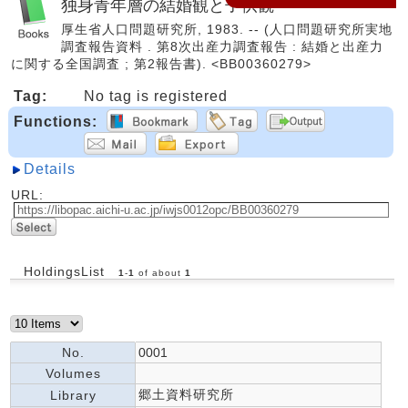
独身青年層の結婚観と子供観
厚生省人口問題研究所, 1983. -- (人口問題研究所実地
調査報告資料 . 第8次出産力調査報告 : 結婚と出産力
に関する全国調査 ; 第2報告書). <BB00360279>
Tag:
No tag is registered
Functions:
Details
URL:
HoldingsList
1
-
1
of about
1
No.
0001
Volumes
郷土資料研究所
Library